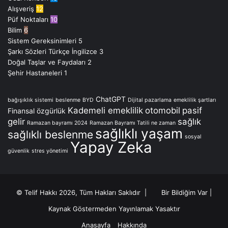
Alışveriş
12
Püf Noktaları
10
Bilim
6
Sistem Gereksinimleri
5
Şarkı Sözleri Türkçe İngilizce
3
Doğal Taşlar ve Faydaları
2
Şehir Hastaneleri
1
ChatGPT
bağışıklık sistemi
beslenme
BYD
Dijital pazarlama
emeklilik şartları
Kademeli emeklilik
otomobil
pasif
Finansal özgürlük
gelir
sağlık
Ramazan bayramı 2024
Ramazan Bayramı Tatili ne zaman
sağlıklı yaşam
sağlıklı beslenme
sosyal
Yapay Zeka
güvenlik
stres yönetimi
© Telif Hakkı 2026, Tüm Hakları Saklıdır |
Bir Bildiğim Var
|
Kaynak Göstermeden Yayınlamak Yasaktır
Anasayfa
Hakkında