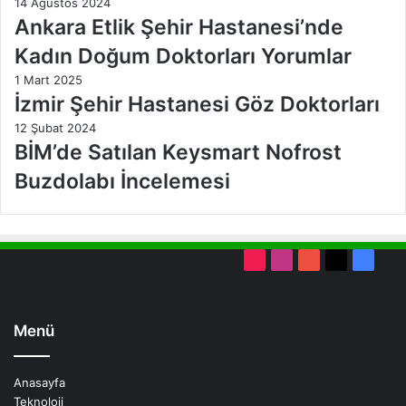
14 Ağustos 2024
Ankara Etlik Şehir Hastanesi’nde
Kadın Doğum Doktorları Yorumlar
1 Mart 2025
İzmir Şehir Hastanesi Göz Doktorları
12 Şubat 2024
BİM’de Satılan Keysmart Nofrost
Buzdolabı İncelemesi
TikTok
Instagram
YouTube
X
Faceb
Menü
Anasayfa
Teknoloji