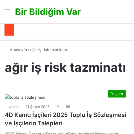
Bir Bildiğim Var
Menü
A
Anasayfa
/
ağır iş risk tazminatı
ağır iş risk tazminatı
Yaşam
admin
11 Şubat 2025
0
88
4D Kamu İşçileri 2025 Toplu İş Sözleşmesi
ve İşçilerin Talepleri
2025 Kamu Çerçeve Protokolü süreci başladı! Kamu işçileri,