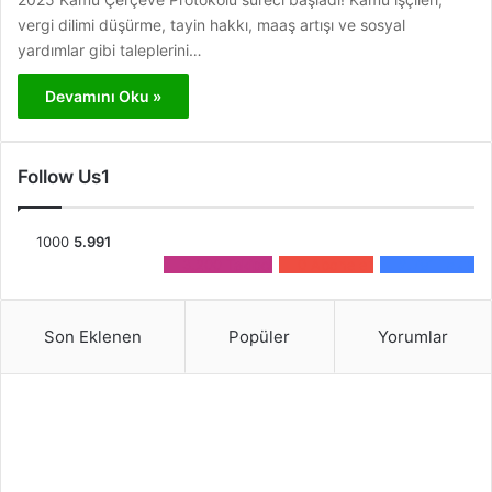
vergi dilimi düşürme, tayin hakkı, maaş artışı ve sosyal
yardımlar gibi taleplerini…
Devamını Oku »
Follow Us1
1000
5.991
3.200
Takipçi
0
Aboneler
2.791
Takip
Son Eklenen
Popüler
Yorumlar