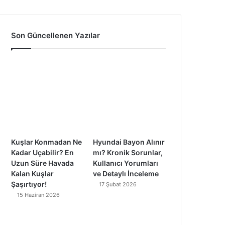
a
o
n
i
c
u
s
k
Son Güncellenen Yazılar
e
T
t
T
b
u
a
o
o
b
g
k
o
e
r
k
a
Kuşlar Konmadan Ne
Hyundai Bayon Alınır
m
Kadar Uçabilir? En
mı? Kronik Sorunlar,
Uzun Süre Havada
Kullanıcı Yorumları
Kalan Kuşlar
ve Detaylı İnceleme
Şaşırtıyor!
17 Şubat 2026
15 Haziran 2026