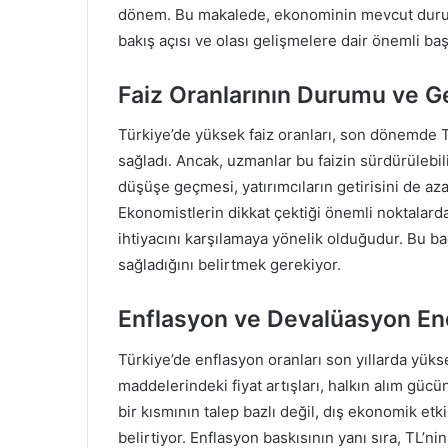
dönem. Bu makalede, ekonominin mevcut durumu, 
bakış açısı ve olası gelişmelere dair önemli başl
Faiz Oranlarının Durumu ve G
Türkiye’de yüksek faiz oranları, son dönemde T
sağladı. Ancak, uzmanlar bu faizin sürdürülebil
düşüşe geçmesi, yatırımcıların getirisini de azal
Ekonomistlerin dikkat çektiği önemli noktalarda
ihtiyacını karşılamaya yönelik olduğudur. Bu ba
sağladığını belirtmek gerekiyor.
Enflasyon ve Devalüasyon End
Türkiye’de enflasyon oranları son yıllarda yükse
maddelerindeki fiyat artışları, halkın alım güc
bir kısmının talep bazlı değil, dış ekonomik et
belirtiyor. Enflasyon baskısının yanı sıra, TL’n