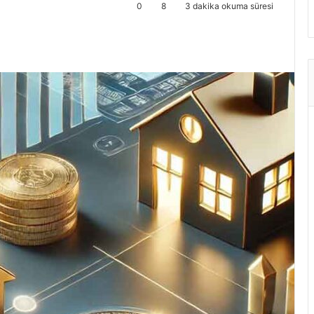
0
8
3 dakika okuma süresi