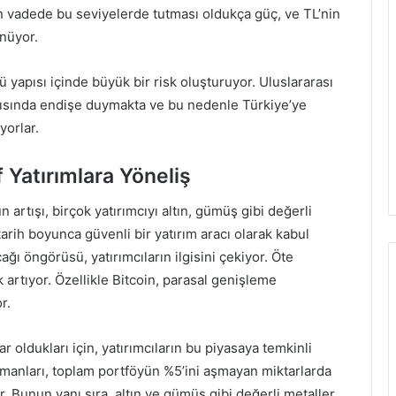
n vadede bu seviyelerde tutması oldukça güç, ve TL’nin
nüyor.
apısı içinde büyük bir risk oluşturuyor. Uluslararası
arşısında endişe duymakta ve bu nedenle Türkiye’ye
yorlar.
f Yatırımlara Yöneliş
artışı, birçok yatırımcıyı altın, gümüş gibi değerli
tarih boyunca güvenli bir yatırım aracı olarak kabul
ğı öngörüsü, yatırımcıların ilgisini çekiyor. Öte
 artıyor. Özellikle Bitcoin, parasal genişleme
r.
ar oldukları için, yatırımcıların bu piyasaya temkinli
zmanları, toplam portföyün %5’ini aşmayan miktarlarda
r. Bunun yanı sıra, altın ve gümüş gibi değerli metaller,