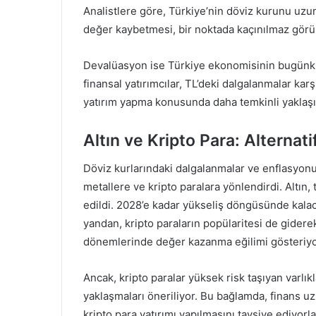
Analistlere göre, Türkiye’nin döviz kurunu uzu
değer kaybetmesi, bir noktada kaçınılmaz görü
Devalüasyon ise Türkiye ekonomisinin bugünkü y
finansal yatırımcılar, TL’deki dalgalanmalar k
yatırım yapma konusunda daha temkinli yaklaşı
Altın ve Kripto Para: Alternati
Döviz kurlarındaki dalgalanmalar ve enflasyonun 
metallere ve kripto paralara yönlendirdi. Altın, 
edildi. 2028’e kadar yükseliş döngüsünde kalaca
yandan, kripto paraların popülaritesi de giderek
dönemlerinde değer kazanma eğilimi gösteriyo
Ancak, kripto paralar yüksek risk taşıyan varlıkl
yaklaşmaları öneriliyor. Bu bağlamda, finans u
kripto para yatırımı yapılmasını tavsiye ediyorla