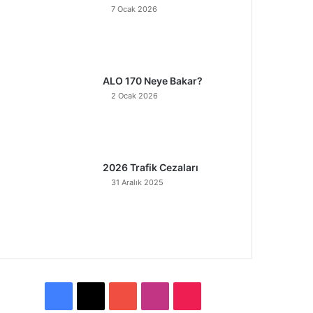
7 Ocak 2026
ALO 170 Neye Bakar?
2 Ocak 2026
2026 Trafik Cezaları
31 Aralık 2025
F
X
Y
I
T