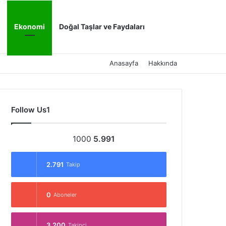
Kayıt Ol
Arama yap ..
Ekonomi
Doğal Taşlar ve Faydaları
Anasayfa
Hakkında
Follow Us1
1000
5.991
2.791
Takip
0
Aboneler
3.200
Takipçi