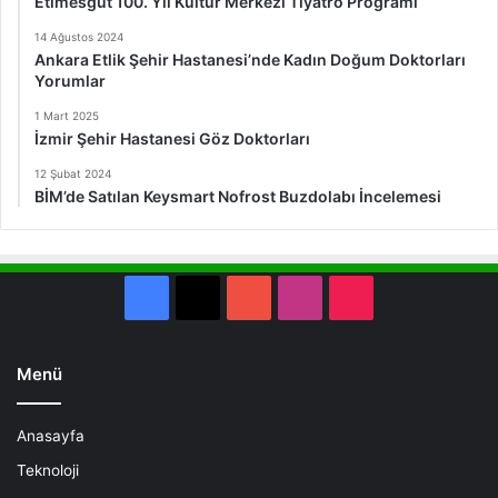
Etimesgut 100. Yıl Kültür Merkezi Tiyatro Programı
14 Ağustos 2024
Ankara Etlik Şehir Hastanesi’nde Kadın Doğum Doktorları
Yorumlar
1 Mart 2025
İzmir Şehir Hastanesi Göz Doktorları
12 Şubat 2024
BİM’de Satılan Keysmart Nofrost Buzdolabı İncelemesi
Facebook
X
YouTube
Instagram
TikTok
Menü
Anasayfa
Teknoloji