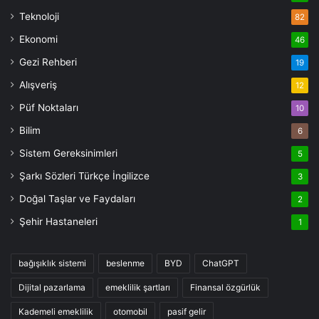
Teknoloji
82
Ekonomi
46
Gezi Rehberi
19
Alışveriş
12
Püf Noktaları
10
Bilim
6
Sistem Gereksinimleri
5
Şarkı Sözleri Türkçe İngilizce
3
Doğal Taşlar ve Faydaları
2
Şehir Hastaneleri
1
bağışıklık sistemi
beslenme
BYD
ChatGPT
Dijital pazarlama
emeklilik şartları
Finansal özgürlük
Kademeli emeklilik
otomobil
pasif gelir