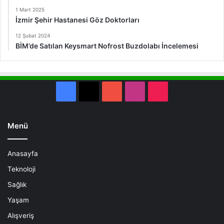
1 Mart 2025
İzmir Şehir Hastanesi Göz Doktorları
12 Şubat 2024
BİM’de Satılan Keysmart Nofrost Buzdolabı İncelemesi
Facebook
X
YouTube
Instagram
TikTok
Menü
Anasayfa
Teknoloji
Sağlık
Yaşam
Alışveriş