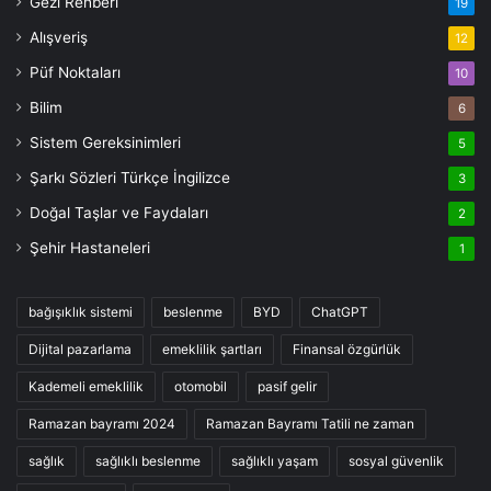
Gezi Rehberi
19
Alışveriş
12
Püf Noktaları
10
Bilim
6
Sistem Gereksinimleri
5
Şarkı Sözleri Türkçe İngilizce
3
Doğal Taşlar ve Faydaları
2
Şehir Hastaneleri
1
bağışıklık sistemi
beslenme
BYD
ChatGPT
Dijital pazarlama
emeklilik şartları
Finansal özgürlük
Kademeli emeklilik
otomobil
pasif gelir
Ramazan bayramı 2024
Ramazan Bayramı Tatili ne zaman
sağlık
sağlıklı beslenme
sağlıklı yaşam
sosyal güvenlik