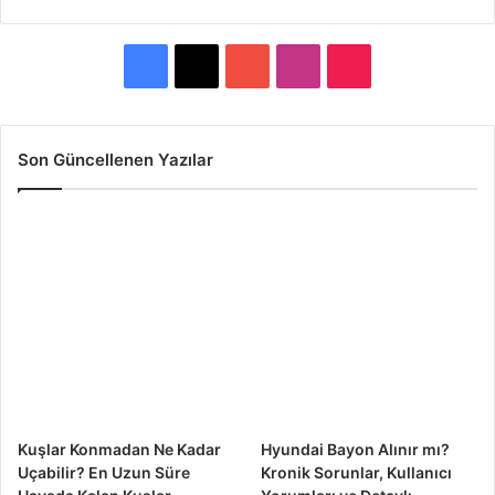
F
X
Y
I
T
a
o
n
i
c
u
s
k
Son Güncellenen Yazılar
e
T
t
T
b
u
a
o
o
b
g
k
o
e
r
k
a
m
Kuşlar Konmadan Ne Kadar
Hyundai Bayon Alınır mı?
Uçabilir? En Uzun Süre
Kronik Sorunlar, Kullanıcı