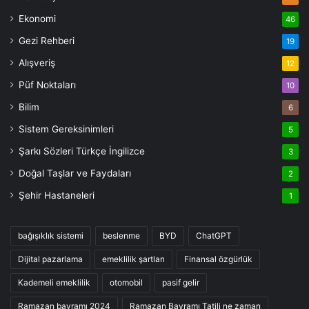
Ekonomi
46
Gezi Rehberi
19
Alışveriş
12
Püf Noktaları
10
Bilim
6
Sistem Gereksinimleri
5
Şarkı Sözleri Türkçe İngilizce
3
Doğal Taşlar ve Faydaları
2
Şehir Hastaneleri
1
bağışıklık sistemi
beslenme
BYD
ChatGPT
Dijital pazarlama
emeklilik şartları
Finansal özgürlük
Kademeli emeklilik
otomobil
pasif gelir
Ramazan bayramı 2024
Ramazan Bayramı Tatili ne zaman