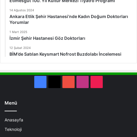
Etimesgut 100. Yıl Kültür Merkezi Tiyatro Programı
14 Ağustos 2024
Ankara Etlik Şehir Hastanesi’nde Kadın Doğum Doktorları
Yorumlar
1 Mart 2025
İzmir Şehir Hastanesi Göz Doktorları
12 Şubat 2024
BİM’de Satılan Keysmart Nofrost Buzdolabı İncelemesi
Facebook
X
YouTube
Instagram
TikTok
Menü
Anasayfa
Teknoloji