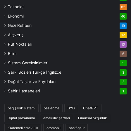
Teknoloji
82
Ekonomi
46
Gezi Rehberi
19
Alışveriş
12
Püf Noktaları
10
Bilim
6
Sistem Gereksinimleri
5
Şarkı Sözleri Türkçe İngilizce
3
Doğal Taşlar ve Faydaları
2
Şehir Hastaneleri
1
bağışıklık sistemi
beslenme
BYD
ChatGPT
Dijital pazarlama
emeklilik şartları
Finansal özgürlük
Kademeli emeklilik
otomobil
pasif gelir