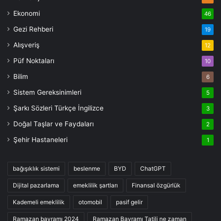
Ekonomi
46
Gezi Rehberi
19
Alışveriş
12
Püf Noktaları
10
Bilim
6
Sistem Gereksinimleri
5
Şarkı Sözleri Türkçe İngilizce
3
Doğal Taşlar ve Faydaları
2
Şehir Hastaneleri
1
bağışıklık sistemi
beslenme
BYD
ChatGPT
Dijital pazarlama
emeklilik şartları
Finansal özgürlük
Kademeli emeklilik
otomobil
pasif gelir
Ramazan bayramı 2024
Ramazan Bayramı Tatili ne zaman