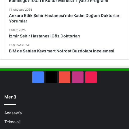
Etimesgut 100. Yıl Kültür Merkezi Tiyatro Programı
14 Ağustos 2024
Ankara Etlik Şehir Hastanesi’nde Kadın Doğum Doktorları
Yorumlar
1 Mart 2025
İzmir Şehir Hastanesi Göz Doktorları
12 Şubat 2024
BİM’de Satılan Keysmart Nofrost Buzdolabı İncelemesi
Facebook
X
YouTube
Instagram
TikTok
Menü
Anasayfa
Teknoloji