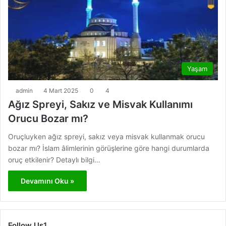
Yaşam
admin
4 Mart 2025
0
4
Ağız Spreyi, Sakız ve Misvak Kullanımı
Orucu Bozar mı?
Oruçluyken ağız spreyi, sakız veya misvak kullanmak orucu
bozar mı? İslam âlimlerinin görüşlerine göre hangi durumlarda
oruç etkilenir? Detaylı bilgi…
Devamını Oku »
Follow Us1