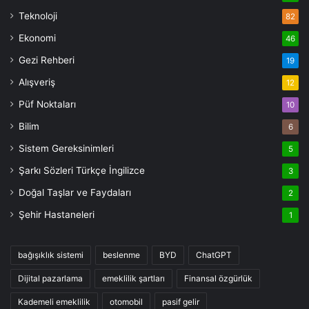
Teknoloji
82
Ekonomi
46
Gezi Rehberi
19
Alışveriş
12
Püf Noktaları
10
Bilim
6
Sistem Gereksinimleri
5
Şarkı Sözleri Türkçe İngilizce
3
Doğal Taşlar ve Faydaları
2
Şehir Hastaneleri
1
bağışıklık sistemi
beslenme
BYD
ChatGPT
Dijital pazarlama
emeklilik şartları
Finansal özgürlük
Kademeli emeklilik
otomobil
pasif gelir