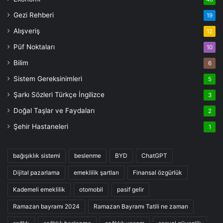
Gezi Rehberi
19
Alışveriş
12
Püf Noktaları
10
Bilim
6
Sistem Gereksinimleri
5
Şarkı Sözleri Türkçe İngilizce
3
Doğal Taşlar ve Faydaları
2
Şehir Hastaneleri
1
bağışıklık sistemi
beslenme
BYD
ChatGPT
Dijital pazarlama
emeklilik şartları
Finansal özgürlük
Kademeli emeklilik
otomobil
pasif gelir
Ramazan bayramı 2024
Ramazan Bayramı Tatili ne zaman