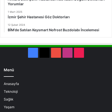
Yorumlar
1 Mart 2025
İzmir Şehir Hastanesi Göz Doktorları
12 Şubat 2024
BİM’de Satılan Keysmart Nofrost Buzdolabı İncelemesi
Facebook
X
YouTube
Instagram
TikTok
Menü
Anasayfa
Teknoloji
Sağlık
Yaşam