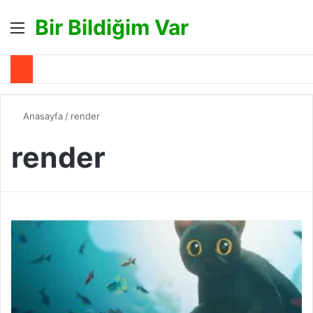
Bir Bildiğim Var
Menü
A
Anasayfa
/
render
render