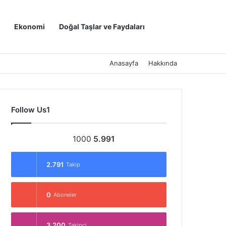
Kayıt Ol
Arama yap ..
Ekonomi
Doğal Taşlar ve Faydaları
Anasayfa
Hakkında
Follow Us1
1000
5.991
2.791
Takip
0
Aboneler
3.200
Takipçi