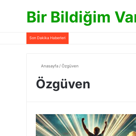
Bir Bildiğim Va
Son Dakika Haberleri
Anasayfa
/
Özgüven
Özgüven