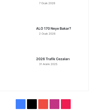
7 Ocak 2026
ALO 170 Neye Bakar?
2 Ocak 2026
2026 Trafik Cezaları
31 Aralık 2025
F
X
Y
I
T