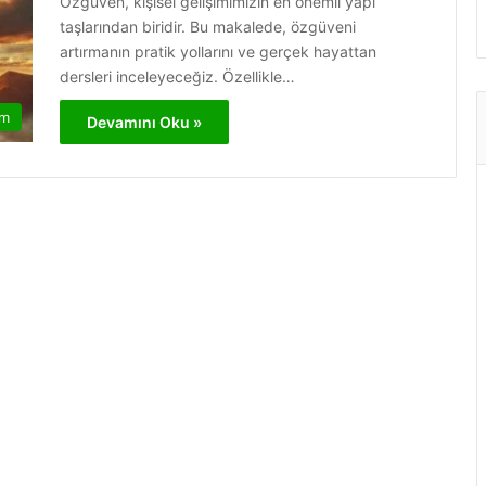
Özgüven, kişisel gelişimimizin en önemli yapı
taşlarından biridir. Bu makalede, özgüveni
artırmanın pratik yollarını ve gerçek hayattan
dersleri inceleyeceğiz. Özellikle…
am
Devamını Oku »