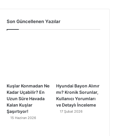
a
o
n
i
c
u
s
k
Son Güncellenen Yazılar
e
T
t
T
b
u
a
o
o
b
g
k
o
e
r
k
a
Kuşlar Konmadan Ne
Hyundai Bayon Alınır
m
Kadar Uçabilir? En
mı? Kronik Sorunlar,
Uzun Süre Havada
Kullanıcı Yorumları
Kalan Kuşlar
ve Detaylı İnceleme
Şaşırtıyor!
17 Şubat 2026
15 Haziran 2026