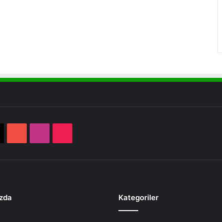
book
X
YouTube
Instagram
TikTok
zda
Kategoriler