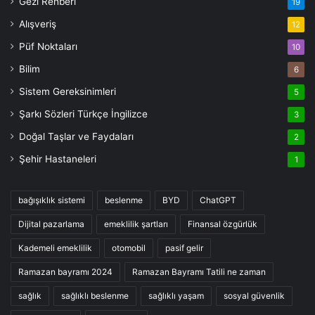
Gezi Rehberi
19
Alışveriş
12
Püf Noktaları
10
Bilim
6
Sistem Gereksinimleri
5
Şarkı Sözleri Türkçe İngilizce
3
Doğal Taşlar ve Faydaları
2
Şehir Hastaneleri
1
bağışıklık sistemi
beslenme
BYD
ChatGPT
Dijital pazarlama
emeklilik şartları
Finansal özgürlük
Kademeli emeklilik
otomobil
pasif gelir
Ramazan bayramı 2024
Ramazan Bayramı Tatili ne zaman
sağlık
sağlıklı beslenme
sağlıklı yaşam
sosyal güvenlik