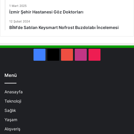
1 Mart 2025
İzmir Şehir Hastanesi Göz Doktorları
12 Şubat 2024
BİM’de Satılan Keysmart Nofrost Buzdolabı İncelemesi
Facebook
X
YouTube
Instagram
TikTok
Menü
Anasayfa
Teknoloji
Sağlık
Yaşam
Alışveriş