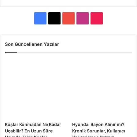
F
X
Y
I
T
a
o
n
i
c
u
s
k
Son Güncellenen Yazılar
e
T
t
T
b
u
a
o
o
b
g
k
o
e
r
k
a
m
Kuşlar Konmadan Ne Kadar
Hyundai Bayon Alınır mı?
Uçabilir? En Uzun Süre
Kronik Sorunlar, Kullanıcı