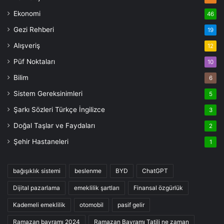
Ekonomi
46
Gezi Rehberi
19
Alışveriş
12
Püf Noktaları
10
Bilim
6
Sistem Gereksinimleri
5
Şarkı Sözleri Türkçe İngilizce
3
Doğal Taşlar ve Faydaları
2
Şehir Hastaneleri
1
bağışıklık sistemi
beslenme
BYD
ChatGPT
Dijital pazarlama
emeklilik şartları
Finansal özgürlük
Kademeli emeklilik
otomobil
pasif gelir
Ramazan bayramı 2024
Ramazan Bayramı Tatili ne zaman