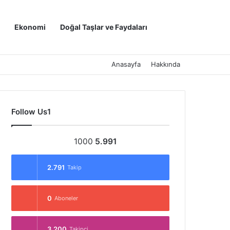
Kayıt Ol
Arama yap ..
Ekonomi
Doğal Taşlar ve Faydaları
Anasayfa
Hakkında
Follow Us1
1000
5.991
2.791
Takip
0
Aboneler
3.200
Takipçi