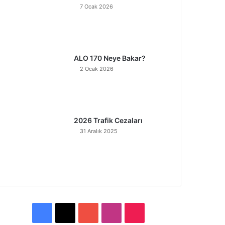
7 Ocak 2026
ALO 170 Neye Bakar?
2 Ocak 2026
2026 Trafik Cezaları
31 Aralık 2025
F
X
Y
I
T