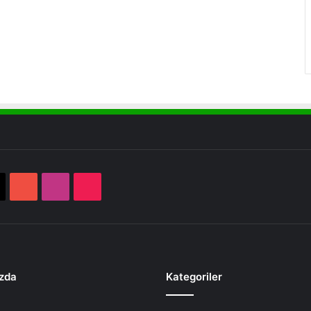
book
X
YouTube
Instagram
TikTok
zda
Kategoriler