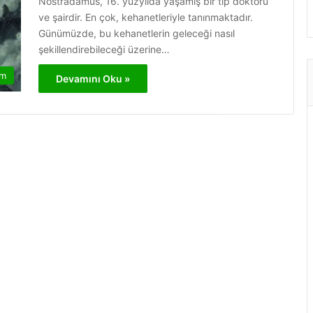
Nostradamus, 16. yüzyılda yaşamış bir tıp doktoru
ve şairdir. En çok, kehanetleriyle tanınmaktadır.
Günümüzde, bu kehanetlerin geleceği nasıl
şekillendirebileceği üzerine…
am
Devamını Oku »