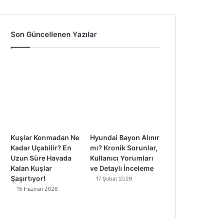
a
o
n
i
c
u
s
k
Son Güncellenen Yazılar
e
T
t
T
b
u
a
o
o
b
g
k
o
e
r
k
a
Kuşlar Konmadan Ne
Hyundai Bayon Alınır
m
Kadar Uçabilir? En
mı? Kronik Sorunlar,
Uzun Süre Havada
Kullanıcı Yorumları
Kalan Kuşlar
ve Detaylı İnceleme
Şaşırtıyor!
17 Şubat 2026
15 Haziran 2026