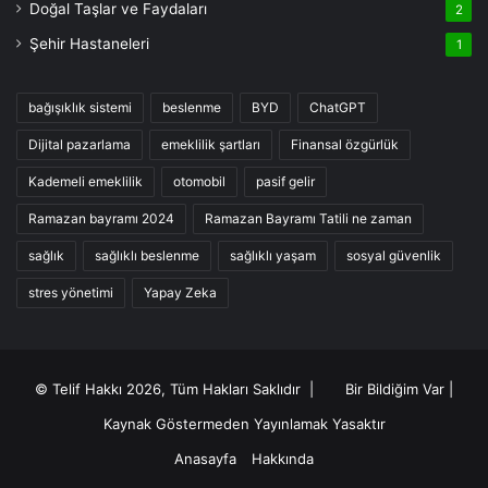
Doğal Taşlar ve Faydaları
2
Şehir Hastaneleri
1
bağışıklık sistemi
beslenme
BYD
ChatGPT
Dijital pazarlama
emeklilik şartları
Finansal özgürlük
Kademeli emeklilik
otomobil
pasif gelir
Ramazan bayramı 2024
Ramazan Bayramı Tatili ne zaman
sağlık
sağlıklı beslenme
sağlıklı yaşam
sosyal güvenlik
stres yönetimi
Yapay Zeka
© Telif Hakkı 2026, Tüm Hakları Saklıdır |
Bir Bildiğim Var
|
Kaynak Göstermeden Yayınlamak Yasaktır
Anasayfa
Hakkında