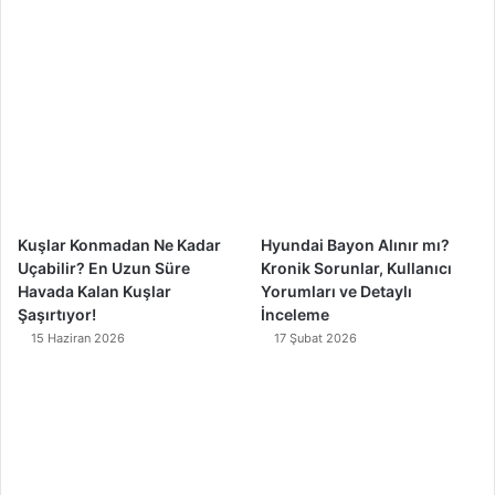
b
u
a
o
o
b
g
k
o
e
r
k
a
m
Kuşlar Konmadan Ne Kadar
Hyundai Bayon Alınır mı?
Uçabilir? En Uzun Süre
Kronik Sorunlar, Kullanıcı
Havada Kalan Kuşlar
Yorumları ve Detaylı
Şaşırtıyor!
İnceleme
15 Haziran 2026
17 Şubat 2026