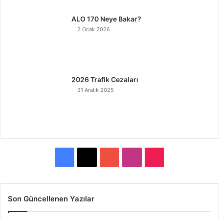
ALO 170 Neye Bakar?
2 Ocak 2026
2026 Trafik Cezaları
31 Aralık 2025
F
X
Y
I
T
a
o
n
i
c
u
s
k
Son Güncellenen Yazılar
e
T
t
T