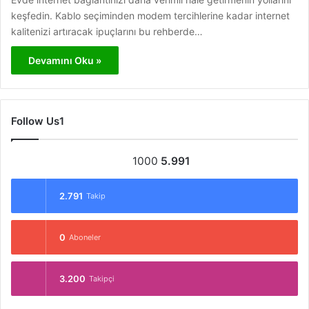
keşfedin. Kablo seçiminden modem tercihlerine kadar internet
kalitenizi artıracak ipuçlarını bu rehberde…
Devamını Oku »
Follow Us1
1000
5.991
2.791
Takip
0
Aboneler
3.200
Takipçi