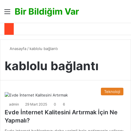
Bir Bildiğim Var
Menü
A
Anasayfa
/
kablolu bağlantı
kablolu bağlantı
Teknoloji
admin
29 Mart 2025
0
6
Evde İnternet Kalitesini Artırmak İçin Ne
Yapmalı?
Evde internet bağlantınızı daha verimli hale getirmenin yollarını