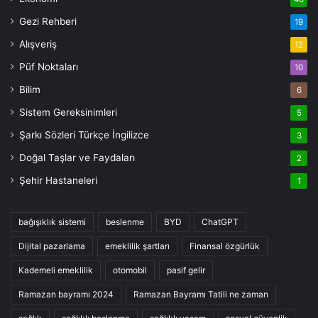
Gezi Rehberi
19
Alışveriş
12
Püf Noktaları
10
Bilim
6
Sistem Gereksinimleri
5
Şarkı Sözleri Türkçe İngilizce
3
Doğal Taşlar ve Faydaları
2
Şehir Hastaneleri
1
bağışıklık sistemi
beslenme
BYD
ChatGPT
Dijital pazarlama
emeklilik şartları
Finansal özgürlük
Kademeli emeklilik
otomobil
pasif gelir
Ramazan bayramı 2024
Ramazan Bayramı Tatili ne zaman