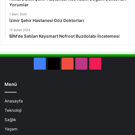
Yorumlar
1 Mart 2025
İzmir Şehir Hastanesi Göz Doktorları
12 Şubat 2024
BİM’de Satılan Keysmart Nofrost Buzdolabı İncelemesi
Facebook
X
YouTube
Instagram
TikTok
Menü
Anasayfa
Teknoloji
Sağlık
Yaşam