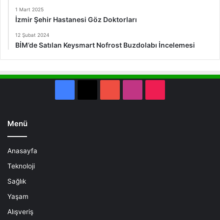
1 Mart 2025
İzmir Şehir Hastanesi Göz Doktorları
12 Şubat 2024
BİM’de Satılan Keysmart Nofrost Buzdolabı İncelemesi
Facebook
X
YouTube
Instagram
TikTok
Menü
Anasayfa
Teknoloji
Sağlık
Yaşam
Alışveriş