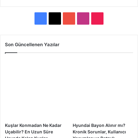
F
X
Y
I
T
a
o
n
i
c
u
s
k
Son Güncellenen Yazılar
e
T
t
T
b
u
a
o
o
b
g
k
o
e
r
k
a
m
Kuşlar Konmadan Ne Kadar
Hyundai Bayon Alınır mı?
Uçabilir? En Uzun Süre
Kronik Sorunlar, Kullanıcı