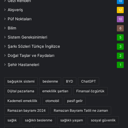
Gezi Rehberi
19
Alışveriş
12
Püf Noktaları
10
Bilim
6
Sistem Gereksinimleri
5
Şarkı Sözleri Türkçe İngilizce
3
Doğal Taşlar ve Faydaları
2
Şehir Hastaneleri
1
bağışıklık sistemi
beslenme
BYD
ChatGPT
Dijital pazarlama
emeklilik şartları
Finansal özgürlük
Kademeli emeklilik
otomobil
pasif gelir
Ramazan bayramı 2024
Ramazan Bayramı Tatili ne zaman
sağlık
sağlıklı beslenme
sağlıklı yaşam
sosyal güvenlik