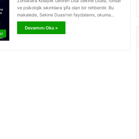
Zorluklara Kolaylık Getiren Dua Sekine Duası, ruhsal
ve psikolojik sıkıntılara şifa olan bir rehberdir. Bu
makalede, Sekine Duası’nın faydalarını, okuma…
Devamını Oku »
el