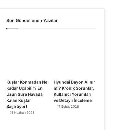
a
o
n
i
c
u
s
k
Son Güncellenen Yazılar
e
T
t
T
b
u
a
o
o
b
g
k
o
e
r
k
a
Kuşlar Konmadan Ne
Hyundai Bayon Alınır
m
Kadar Uçabilir? En
mı? Kronik Sorunlar,
Uzun Süre Havada
Kullanıcı Yorumları
Kalan Kuşlar
ve Detaylı İnceleme
Şaşırtıyor!
17 Şubat 2026
15 Haziran 2026