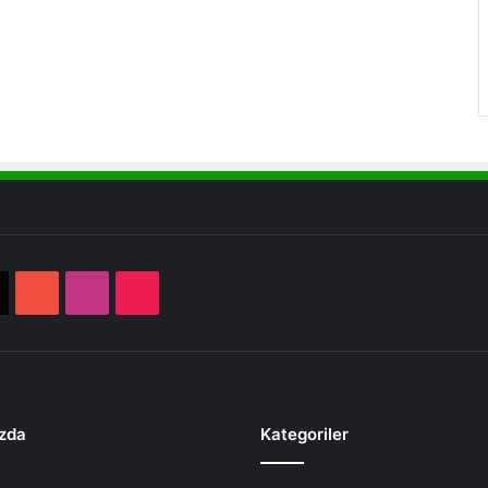
book
X
YouTube
Instagram
TikTok
zda
Kategoriler