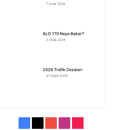
7 Ocak 2026
ALO 170 Neye Bakar?
2 Ocak 2026
2026 Trafik Cezaları
31 Aralık 2025
F
X
Y
I
T