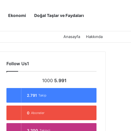
Kayıt Ol
Arama yap ..
Ekonomi
Doğal Taşlar ve Faydaları
Anasayfa
Hakkında
Follow Us1
1000
5.991
2.791
Takip
0
Aboneler
3.200
Takipçi