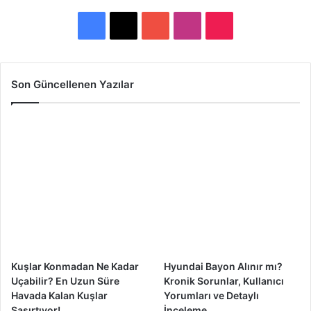
F
X
Y
I
T
a
o
n
i
c
u
s
k
Son Güncellenen Yazılar
e
T
t
T
b
u
a
o
o
b
g
k
o
e
r
k
a
m
Kuşlar Konmadan Ne Kadar
Hyundai Bayon Alınır mı?
Uçabilir? En Uzun Süre
Kronik Sorunlar, Kullanıcı
Havada Kalan Kuşlar
Yorumları ve Detaylı
Şaşırtıyor!
İnceleme