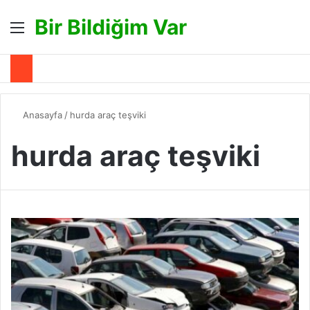
Bir Bildiğim Var
Menü
A
Anasayfa
/
hurda araç teşviki
hurda araç teşviki