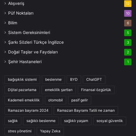
Alışveriş
12
Püf Noktaları
10
Bilim
6
Sistem Gereksinimleri
5
Şarkı Sözleri Türkçe İngilizce
3
Doğal Taşlar ve Faydaları
2
Şehir Hastaneleri
1
bağışıklık sistemi
beslenme
BYD
ChatGPT
Dijital pazarlama
emeklilik şartları
Finansal özgürlük
Kademeli emeklilik
otomobil
pasif gelir
Ramazan bayramı 2024
Ramazan Bayramı Tatili ne zaman
sağlık
sağlıklı beslenme
sağlıklı yaşam
sosyal güvenlik
stres yönetimi
Yapay Zeka