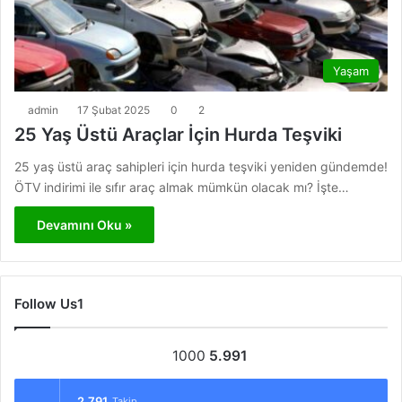
Yaşam
admin
17 Şubat 2025
0
2
25 Yaş Üstü Araçlar İçin Hurda Teşviki
25 yaş üstü araç sahipleri için hurda teşviki yeniden gündemde!
ÖTV indirimi ile sıfır araç almak mümkün olacak mı? İşte…
Devamını Oku »
Follow Us1
1000
5.991
2.791
Takip