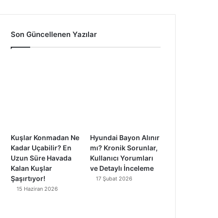
a
o
n
i
c
u
s
k
Son Güncellenen Yazılar
e
T
t
T
b
u
a
o
o
b
g
k
o
e
r
k
a
Kuşlar Konmadan Ne
Hyundai Bayon Alınır
m
Kadar Uçabilir? En
mı? Kronik Sorunlar,
Uzun Süre Havada
Kullanıcı Yorumları
Kalan Kuşlar
ve Detaylı İnceleme
Şaşırtıyor!
17 Şubat 2026
15 Haziran 2026