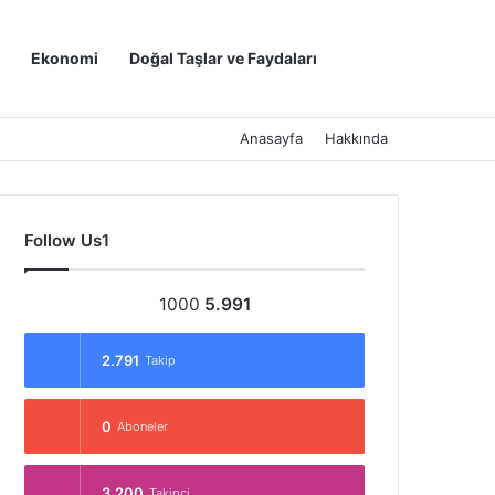
Kayıt Ol
Arama yap ..
Ekonomi
Doğal Taşlar ve Faydaları
Anasayfa
Hakkında
Follow Us1
1000
5.991
2.791
Takip
0
Aboneler
3.200
Takipçi