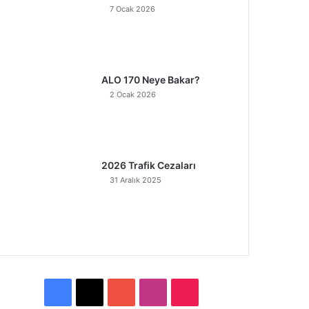
7 Ocak 2026
ALO 170 Neye Bakar?
2 Ocak 2026
2026 Trafik Cezaları
31 Aralık 2025
F
X
Y
I
T