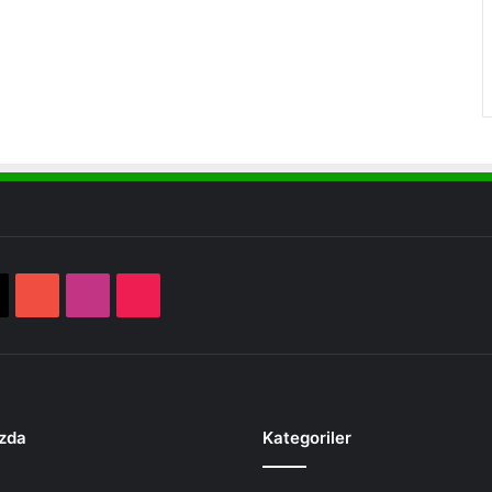
book
X
YouTube
Instagram
TikTok
zda
Kategoriler