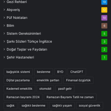
Gezi Rehberi
19
Alışveriş
12
Püf Noktaları
10
Bilim
6
Sistem Gereksinimleri
5
Şarkı Sözleri Türkçe İngilizce
3
Doğal Taşlar ve Faydaları
2
Şehir Hastaneleri
1
bağışıklık sistemi
beslenme
BYD
ChatGPT
Dijital pazarlama
emeklilik şartları
Finansal özgürlük
Kademeli emeklilik
otomobil
pasif gelir
Ramazan bayramı 2024
Ramazan Bayramı Tatili ne zaman
sağlık
sağlıklı beslenme
sağlıklı yaşam
sosyal güvenlik