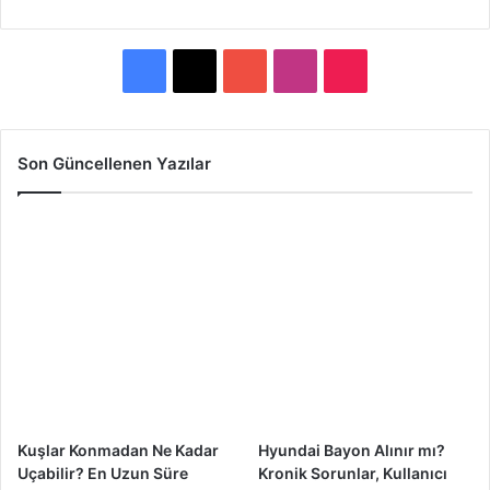
F
X
Y
I
T
a
o
n
i
c
u
s
k
Son Güncellenen Yazılar
e
T
t
T
b
u
a
o
o
b
g
k
o
e
r
k
a
m
Kuşlar Konmadan Ne Kadar
Hyundai Bayon Alınır mı?
Uçabilir? En Uzun Süre
Kronik Sorunlar, Kullanıcı