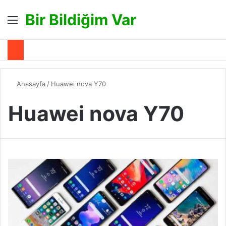
Bir Bildiğim Var
Menü
A
Anasayfa
/
Huawei nova Y70
Huawei nova Y70