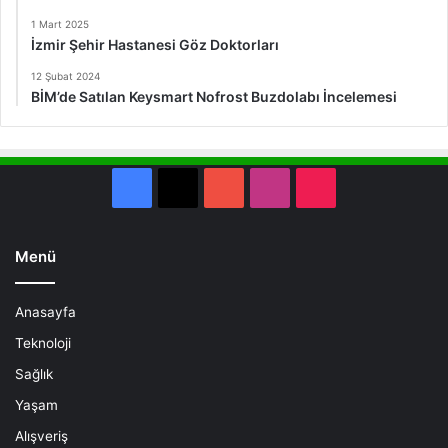
1 Mart 2025
İzmir Şehir Hastanesi Göz Doktorları
12 Şubat 2024
BİM’de Satılan Keysmart Nofrost Buzdolabı İncelemesi
Facebook
X
YouTube
Instagram
TikTok
Menü
Anasayfa
Teknoloji
Sağlık
Yaşam
Alışveriş