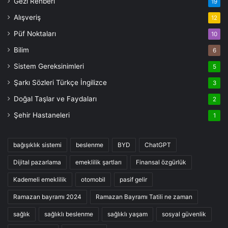
Gezi Rehberi
19
Alışveriş
12
Püf Noktaları
10
Bilim
6
Sistem Gereksinimleri
5
Şarkı Sözleri Türkçe İngilizce
3
Doğal Taşlar ve Faydaları
2
Şehir Hastaneleri
1
bağışıklık sistemi
beslenme
BYD
ChatGPT
Dijital pazarlama
emeklilik şartları
Finansal özgürlük
Kademeli emeklilik
otomobil
pasif gelir
Ramazan bayramı 2024
Ramazan Bayramı Tatili ne zaman
sağlık
sağlıklı beslenme
sağlıklı yaşam
sosyal güvenlik