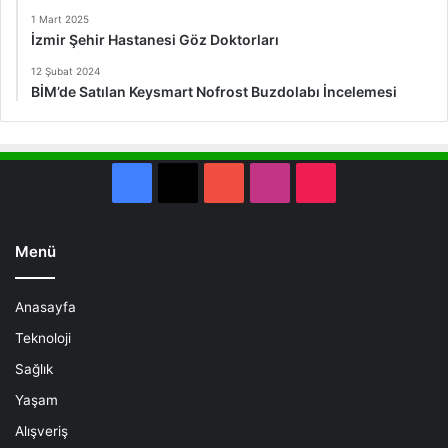
1 Mart 2025
İzmir Şehir Hastanesi Göz Doktorları
12 Şubat 2024
BİM’de Satılan Keysmart Nofrost Buzdolabı İncelemesi
Facebook
X
YouTube
Instagram
TikTok
Menü
Anasayfa
Teknoloji
Sağlık
Yaşam
Alışveriş