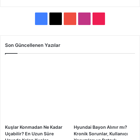
F
X
Y
I
T
a
o
n
i
c
u
s
k
Son Güncellenen Yazılar
e
T
t
T
b
u
a
o
o
b
g
k
o
e
r
k
a
m
Kuşlar Konmadan Ne Kadar
Hyundai Bayon Alınır mı?
Uçabilir? En Uzun Süre
Kronik Sorunlar, Kullanıcı