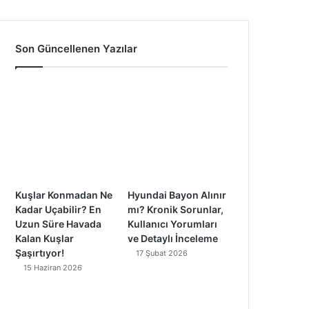
a
o
n
i
c
u
s
k
Son Güncellenen Yazılar
e
T
t
T
b
u
a
o
o
b
g
k
o
e
r
k
a
Kuşlar Konmadan Ne
Hyundai Bayon Alınır
m
Kadar Uçabilir? En
mı? Kronik Sorunlar,
Uzun Süre Havada
Kullanıcı Yorumları
Kalan Kuşlar
ve Detaylı İnceleme
Şaşırtıyor!
17 Şubat 2026
15 Haziran 2026