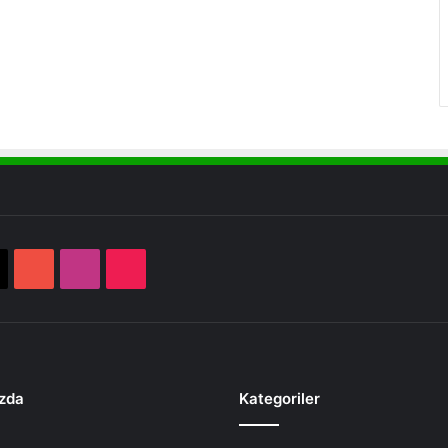
book
X
YouTube
Instagram
TikTok
zda
Kategoriler