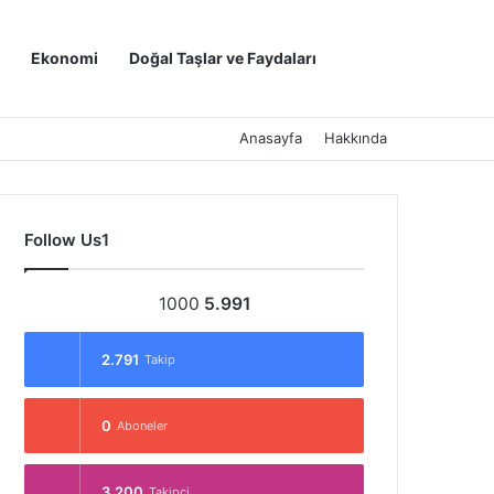
Kayıt Ol
Arama yap ..
Ekonomi
Doğal Taşlar ve Faydaları
Anasayfa
Hakkında
Follow Us1
1000
5.991
2.791
Takip
0
Aboneler
3.200
Takipçi