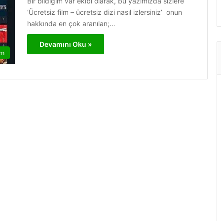
Bir bildiğim var ekibi olarak, bu yazımızda sizlere
‘Ücretsiz film – ücretsiz dizi nasıl izlersiniz’ onun
hakkında en çok aranılan;…
Devamını Oku »
am