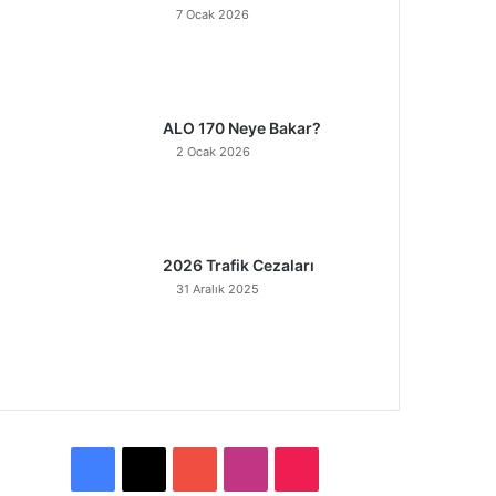
7 Ocak 2026
ALO 170 Neye Bakar?
2 Ocak 2026
2026 Trafik Cezaları
31 Aralık 2025
F
X
Y
I
T