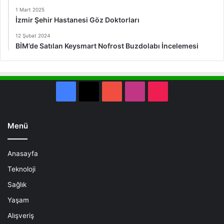
1 Mart 2025
İzmir Şehir Hastanesi Göz Doktorları
12 Şubat 2024
BİM’de Satılan Keysmart Nofrost Buzdolabı İncelemesi
Facebook
X
YouTube
Instagram
TikTok
Menü
Anasayfa
Teknoloji
Sağlık
Yaşam
Alışveriş