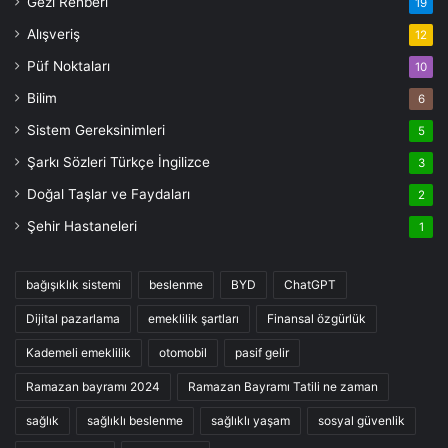
Gezi Rehberi
19
Alışveriş
12
Püf Noktaları
10
Bilim
6
Sistem Gereksinimleri
5
Şarkı Sözleri Türkçe İngilizce
3
Doğal Taşlar ve Faydaları
2
Şehir Hastaneleri
1
bağışıklık sistemi
beslenme
BYD
ChatGPT
Dijital pazarlama
emeklilik şartları
Finansal özgürlük
Kademeli emeklilik
otomobil
pasif gelir
Ramazan bayramı 2024
Ramazan Bayramı Tatili ne zaman
sağlık
sağlıklı beslenme
sağlıklı yaşam
sosyal güvenlik