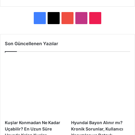
F
X
Y
I
T
a
o
n
i
c
u
s
k
Son Güncellenen Yazılar
e
T
t
T
b
u
a
o
o
b
g
k
o
e
r
k
a
m
Kuşlar Konmadan Ne Kadar
Hyundai Bayon Alınır mı?
Uçabilir? En Uzun Süre
Kronik Sorunlar, Kullanıcı