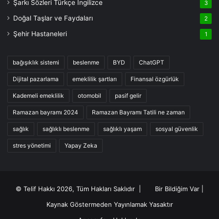
Şarkı Sözleri Türkçe İngilizce
3
Doğal Taşlar ve Faydaları
2
Şehir Hastaneleri
1
bağışıklık sistemi
beslenme
BYD
ChatGPT
Dijital pazarlama
emeklilik şartları
Finansal özgürlük
Kademeli emeklilik
otomobil
pasif gelir
Ramazan bayramı 2024
Ramazan Bayramı Tatili ne zaman
sağlık
sağlıklı beslenme
sağlıklı yaşam
sosyal güvenlik
stres yönetimi
Yapay Zeka
© Telif Hakkı 2026, Tüm Hakları Saklıdır |
Bir Bildiğim Var
|
Kaynak Göstermeden Yayınlamak Yasaktır