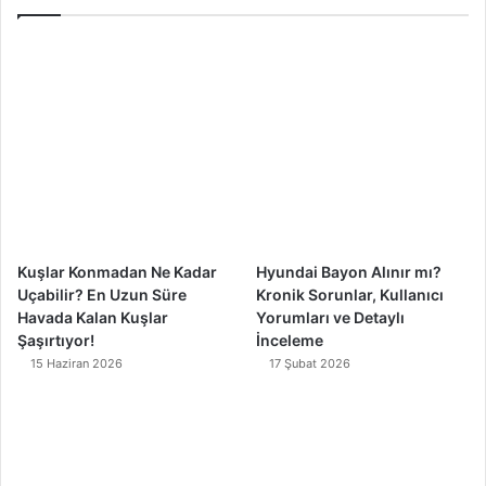
e
T
t
T
b
u
a
o
o
b
g
k
o
e
r
k
a
m
Kuşlar Konmadan Ne Kadar
Hyundai Bayon Alınır mı?
Uçabilir? En Uzun Süre
Kronik Sorunlar, Kullanıcı
Havada Kalan Kuşlar
Yorumları ve Detaylı
Şaşırtıyor!
İnceleme
15 Haziran 2026
17 Şubat 2026