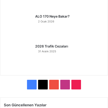
ALO 170 Neye Bakar?
2 Ocak 2026
2026 Trafik Cezaları
31 Aralık 2025
F
X
Y
I
T
a
o
n
i
c
u
s
k
Son Güncellenen Yazılar