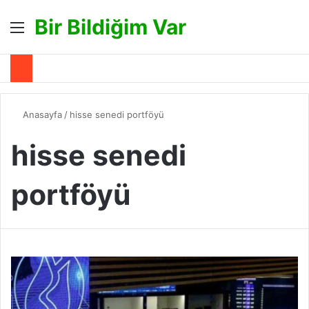
Bir Bildiğim Var
Menü
A
Anasayfa
/
hisse senedi portföyü
hisse senedi
portföyü