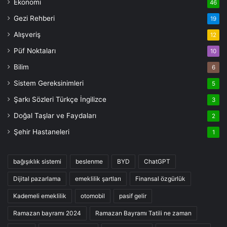
Ekonomi
46
Gezi Rehberi
19
Alışveriş
12
Püf Noktaları
10
Bilim
6
Sistem Gereksinimleri
5
Şarkı Sözleri Türkçe İngilizce
3
Doğal Taşlar ve Faydaları
2
Şehir Hastaneleri
1
bağışıklık sistemi
beslenme
BYD
ChatGPT
Dijital pazarlama
emeklilik şartları
Finansal özgürlük
Kademeli emeklilik
otomobil
pasif gelir
Ramazan bayramı 2024
Ramazan Bayramı Tatili ne zaman