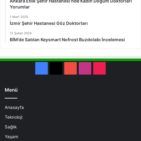
Ankara Etlik Şehir Hastanesi’nde Kadın Doğum Doktorları
Yorumlar
1 Mart 2025
İzmir Şehir Hastanesi Göz Doktorları
12 Şubat 2024
BİM’de Satılan Keysmart Nofrost Buzdolabı İncelemesi
Facebook
X
YouTube
Instagram
TikTok
Menü
Anasayfa
Teknoloji
Sağlık
Yaşam