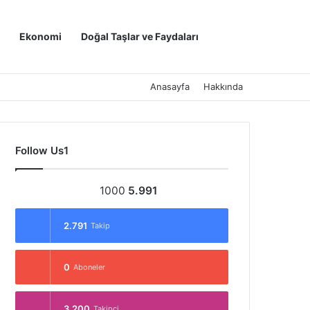
Kayıt Ol
Arama yap ..
Ekonomi
Doğal Taşlar ve Faydaları
Anasayfa
Hakkında
Follow Us1
1000
5.991
2.791
Takip
0
Aboneler
3.200
Takipçi