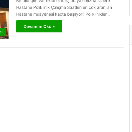
Bir bildiğim var ekibi olarak, bu yazımızda sizlere
Hastane Poliklinik Çalışma Saatleri en çok aranılan
Hastane muayenesi kaçta başlıyor? Poliklinikler…
Devamını Oku »
el