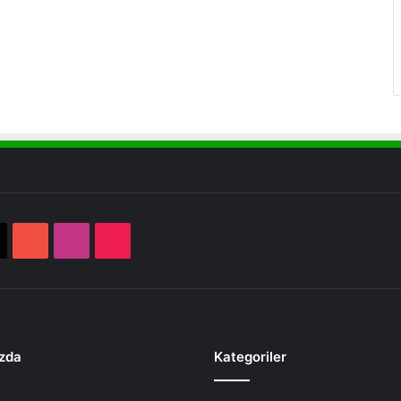
book
X
YouTube
Instagram
TikTok
zda
Kategoriler