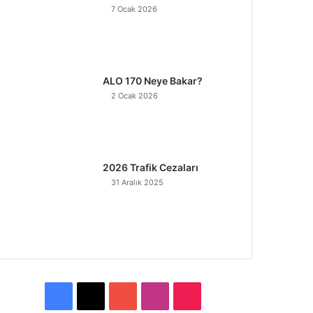
7 Ocak 2026
ALO 170 Neye Bakar?
2 Ocak 2026
2026 Trafik Cezaları
31 Aralık 2025
F
X
Y
I
T