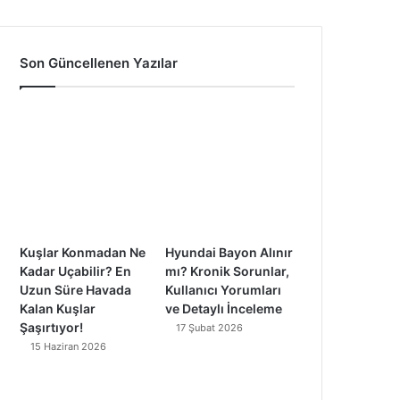
a
o
n
i
c
u
s
k
Son Güncellenen Yazılar
e
T
t
T
b
u
a
o
o
b
g
k
o
e
r
k
a
Kuşlar Konmadan Ne
Hyundai Bayon Alınır
m
Kadar Uçabilir? En
mı? Kronik Sorunlar,
Uzun Süre Havada
Kullanıcı Yorumları
Kalan Kuşlar
ve Detaylı İnceleme
Şaşırtıyor!
17 Şubat 2026
15 Haziran 2026