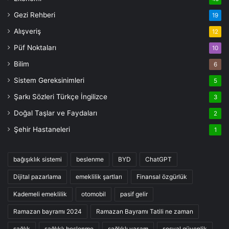
Gezi Rehberi
19
Alışveriş
12
Püf Noktaları
10
Bilim
6
Sistem Gereksinimleri
5
Şarkı Sözleri Türkçe İngilizce
3
Doğal Taşlar ve Faydaları
2
Şehir Hastaneleri
1
bağışıklık sistemi
beslenme
BYD
ChatGPT
Dijital pazarlama
emeklilik şartları
Finansal özgürlük
Kademeli emeklilik
otomobil
pasif gelir
Ramazan bayramı 2024
Ramazan Bayramı Tatili ne zaman
sağlık
sağlıklı beslenme
sağlıklı yaşam
sosyal güvenlik