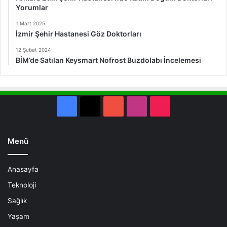
Yorumlar
1 Mart 2025
İzmir Şehir Hastanesi Göz Doktorları
12 Şubat 2024
BİM’de Satılan Keysmart Nofrost Buzdolabı İncelemesi
Facebook
X
YouTube
Instagram
TikTok
Menü
Anasayfa
Teknoloji
Sağlık
Yaşam