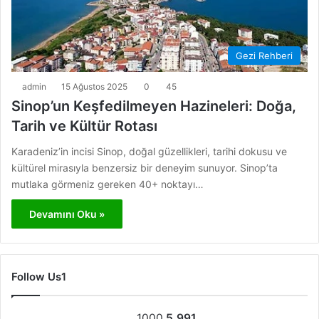
Gezi Rehberi
admin
15 Ağustos 2025
0
45
Sinop’un Keşfedilmeyen Hazineleri: Doğa,
Tarih ve Kültür Rotası
Karadeniz’in incisi Sinop, doğal güzellikleri, tarihi dokusu ve
kültürel mirasıyla benzersiz bir deneyim sunuyor. Sinop’ta
mutlaka görmeniz gereken 40+ noktayı…
Devamını Oku »
Follow Us1
1000
5.991