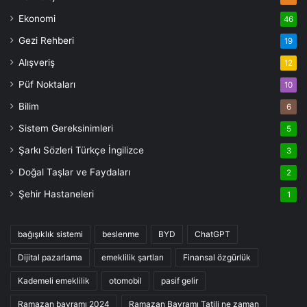
Ekonomi
46
Gezi Rehberi
19
Alışveriş
12
Püf Noktaları
10
Bilim
6
Sistem Gereksinimleri
5
Şarkı Sözleri Türkçe İngilizce
3
Doğal Taşlar ve Faydaları
2
Şehir Hastaneleri
1
bağışıklık sistemi
beslenme
BYD
ChatGPT
Dijital pazarlama
emeklilik şartları
Finansal özgürlük
Kademeli emeklilik
otomobil
pasif gelir
Ramazan bayramı 2024
Ramazan Bayramı Tatili ne zaman