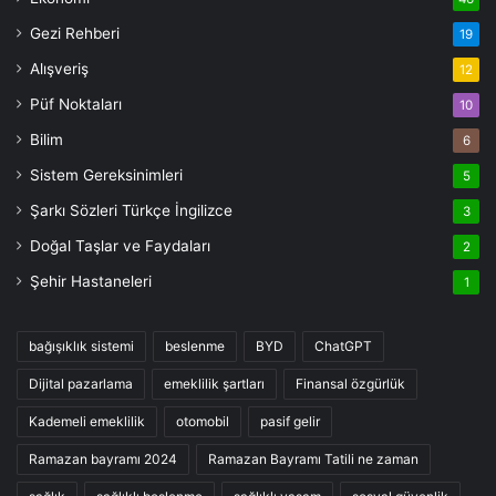
Gezi Rehberi
19
Alışveriş
12
Püf Noktaları
10
Bilim
6
Sistem Gereksinimleri
5
Şarkı Sözleri Türkçe İngilizce
3
Doğal Taşlar ve Faydaları
2
Şehir Hastaneleri
1
bağışıklık sistemi
beslenme
BYD
ChatGPT
Dijital pazarlama
emeklilik şartları
Finansal özgürlük
Kademeli emeklilik
otomobil
pasif gelir
Ramazan bayramı 2024
Ramazan Bayramı Tatili ne zaman