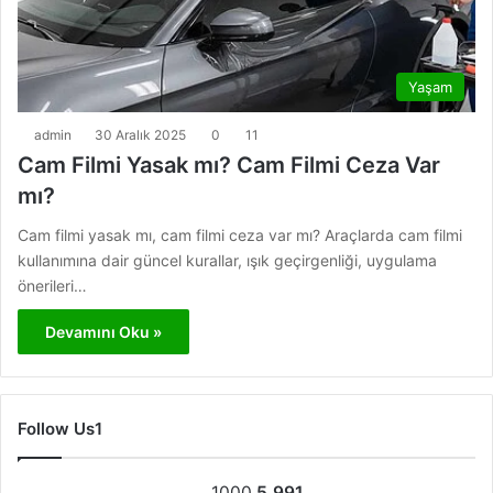
Yaşam
admin
30 Aralık 2025
0
11
Cam Filmi Yasak mı? Cam Filmi Ceza Var
mı?
Cam filmi yasak mı, cam filmi ceza var mı? Araçlarda cam filmi
kullanımına dair güncel kurallar, ışık geçirgenliği, uygulama
önerileri…
Devamını Oku »
Follow Us1
1000
5.991