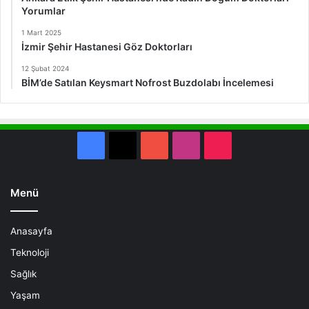
Yorumlar
1 Mart 2025
İzmir Şehir Hastanesi Göz Doktorları
12 Şubat 2024
BİM’de Satılan Keysmart Nofrost Buzdolabı İncelemesi
Facebook
X
YouTube
Instagram
TikTok
Menü
Anasayfa
Teknoloji
Sağlık
Yaşam