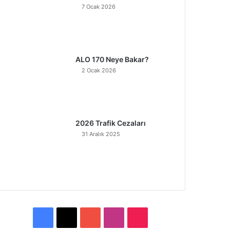
7 Ocak 2026
ALO 170 Neye Bakar?
2 Ocak 2026
2026 Trafik Cezaları
31 Aralık 2025
F
X
Y
I
T