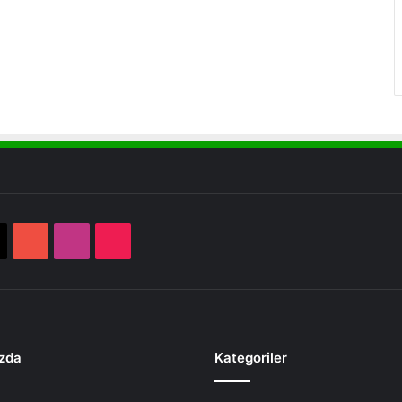
book
X
YouTube
Instagram
TikTok
zda
Kategoriler