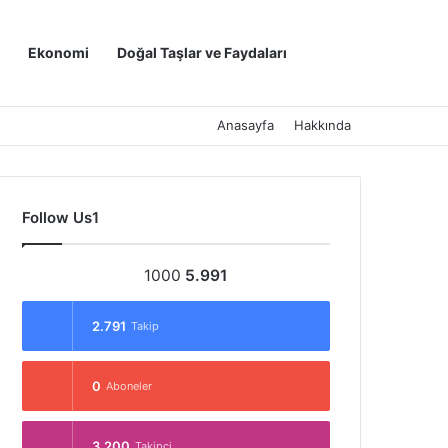
Kayıt Ol
Arama yap ..
Ekonomi
Doğal Taşlar ve Faydaları
Anasayfa
Hakkında
Follow Us1
1000
5.991
2.791
Takip
0
Aboneler
3.200
Takipçi