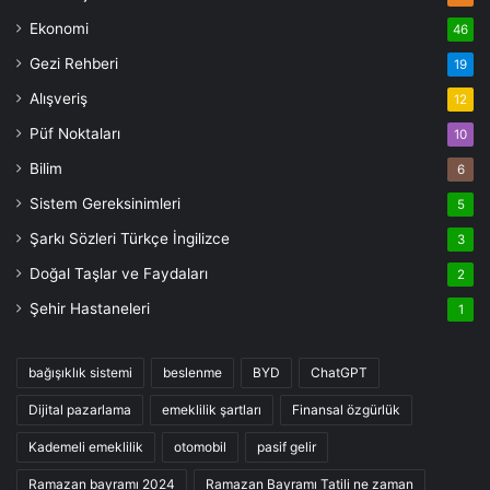
Ekonomi
46
Gezi Rehberi
19
Alışveriş
12
Püf Noktaları
10
Bilim
6
Sistem Gereksinimleri
5
Şarkı Sözleri Türkçe İngilizce
3
Doğal Taşlar ve Faydaları
2
Şehir Hastaneleri
1
bağışıklık sistemi
beslenme
BYD
ChatGPT
Dijital pazarlama
emeklilik şartları
Finansal özgürlük
Kademeli emeklilik
otomobil
pasif gelir
Ramazan bayramı 2024
Ramazan Bayramı Tatili ne zaman