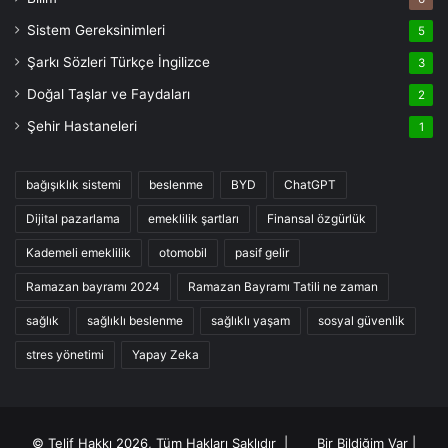
Sistem Gereksinimleri
5
Şarkı Sözleri Türkçe İngilizce
3
Doğal Taşlar ve Faydaları
2
Şehir Hastaneleri
1
bağışıklık sistemi
beslenme
BYD
ChatGPT
Dijital pazarlama
emeklilik şartları
Finansal özgürlük
Kademeli emeklilik
otomobil
pasif gelir
Ramazan bayramı 2024
Ramazan Bayramı Tatili ne zaman
sağlık
sağlıklı beslenme
sağlıklı yaşam
sosyal güvenlik
stres yönetimi
Yapay Zeka
© Telif Hakkı 2026, Tüm Hakları Saklıdır |
Bir Bildiğim Var
|