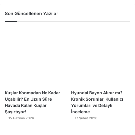
c
u
s
k
Son Güncellenen Yazılar
e
T
t
T
b
u
a
o
o
b
g
k
o
e
r
k
a
m
Kuşlar Konmadan Ne Kadar
Hyundai Bayon Alınır mı?
Uçabilir? En Uzun Süre
Kronik Sorunlar, Kullanıcı
Havada Kalan Kuşlar
Yorumları ve Detaylı
Şaşırtıyor!
İnceleme
15 Haziran 2026
17 Şubat 2026