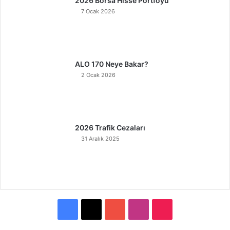
2026 Borsa Hisse Portföyü
7 Ocak 2026
ALO 170 Neye Bakar?
2 Ocak 2026
2026 Trafik Cezaları
31 Aralık 2025
F
X
Y
I
T
a
o
n
i