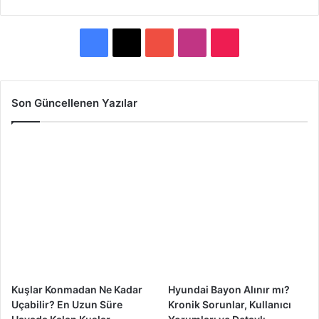
F
X
Y
I
T
a
o
n
i
c
u
s
k
Son Güncellenen Yazılar
e
T
t
T
b
u
a
o
o
b
g
k
o
e
r
k
a
m
Kuşlar Konmadan Ne Kadar
Hyundai Bayon Alınır mı?
Uçabilir? En Uzun Süre
Kronik Sorunlar, Kullanıcı