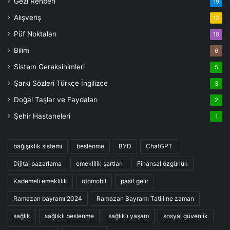
Gezi Rehberi
19
Alışveriş
12
Püf Noktaları
10
Bilim
6
Sistem Gereksinimleri
5
Şarkı Sözleri Türkçe İngilizce
3
Doğal Taşlar ve Faydaları
2
Şehir Hastaneleri
1
bağışıklık sistemi
beslenme
BYD
ChatGPT
Dijital pazarlama
emeklilik şartları
Finansal özgürlük
Kademeli emeklilik
otomobil
pasif gelir
Ramazan bayramı 2024
Ramazan Bayramı Tatili ne zaman
sağlık
sağlıklı beslenme
sağlıklı yaşam
sosyal güvenlik