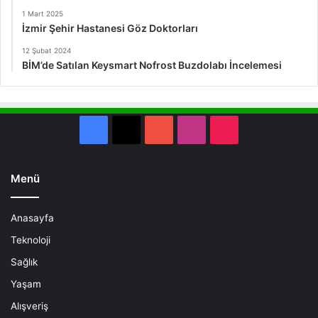
1 Mart 2025
İzmir Şehir Hastanesi Göz Doktorları
12 Şubat 2024
BİM’de Satılan Keysmart Nofrost Buzdolabı İncelemesi
Facebook
X
YouTube
Instagram
TikTok
Menü
Anasayfa
Teknoloji
Sağlık
Yaşam
Alışveriş