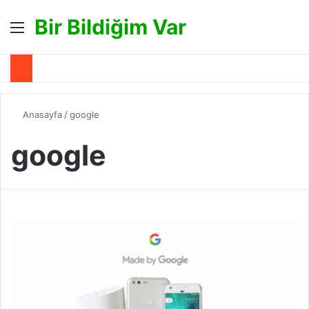
Bir Bildiğim Var
Menü
A
Anasayfa
/
google
google