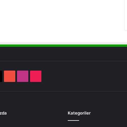
book
X
YouTube
Instagram
TikTok
zda
Kategoriler