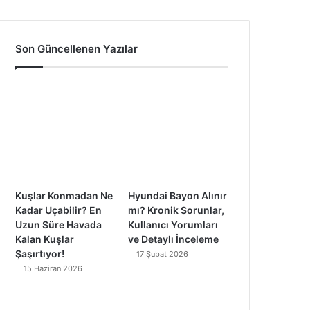
a
o
n
i
c
u
s
k
Son Güncellenen Yazılar
e
T
t
T
b
u
a
o
o
b
g
k
o
e
r
k
a
Kuşlar Konmadan Ne
Hyundai Bayon Alınır
m
Kadar Uçabilir? En
mı? Kronik Sorunlar,
Uzun Süre Havada
Kullanıcı Yorumları
Kalan Kuşlar
ve Detaylı İnceleme
Şaşırtıyor!
17 Şubat 2026
15 Haziran 2026