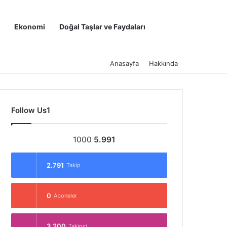
Kayıt Ol
Arama yap ..
Ekonomi
Doğal Taşlar ve Faydaları
Anasayfa
Hakkında
Follow Us1
1000
5.991
2.791
Takip
0
Aboneler
3.200
Takipçi