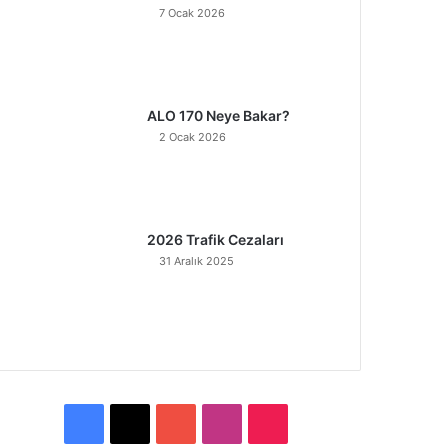
7 Ocak 2026
ALO 170 Neye Bakar?
2 Ocak 2026
2026 Trafik Cezaları
31 Aralık 2025
F
X
Y
I
T