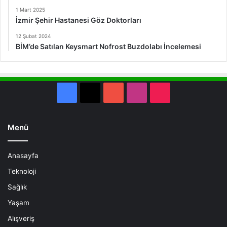
1 Mart 2025
İzmir Şehir Hastanesi Göz Doktorları
12 Şubat 2024
BİM’de Satılan Keysmart Nofrost Buzdolabı İncelemesi
Facebook
X
YouTube
Instagram
TikTok
Menü
Anasayfa
Teknoloji
Sağlık
Yaşam
Alışveriş