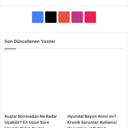
F
X
Y
I
T
a
o
n
i
c
u
s
k
Son Güncellenen Yazılar
e
T
t
T
b
u
a
o
o
b
g
k
o
e
r
k
a
m
Kuşlar Konmadan Ne Kadar
Hyundai Bayon Alınır mı?
Uçabilir? En Uzun Süre
Kronik Sorunlar, Kullanıcı