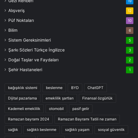
Gezi Rehberi
19
Alışveriş
12
Püf Noktaları
10
Bilim
6
Sistem Gereksinimleri
5
Şarkı Sözleri Türkçe İngilizce
3
Doğal Taşlar ve Faydaları
2
Şehir Hastaneleri
1
bağışıklık sistemi
beslenme
BYD
ChatGPT
Dijital pazarlama
emeklilik şartları
Finansal özgürlük
Kademeli emeklilik
otomobil
pasif gelir
Ramazan bayramı 2024
Ramazan Bayramı Tatili ne zaman
sağlık
sağlıklı beslenme
sağlıklı yaşam
sosyal güvenlik