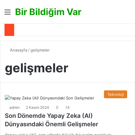
Bir Bildiğim Var
Menü
A
Anasayfa
/
gelişmeler
gelişmeler
Teknoloji
admin
2 Kasım 2024
0
14
Son Dönemde Yapay Zeka (AI)
Dünyasındaki Önemli Gelişmeler
Yapay zeka (AI), son yıllarda büyük bir evrim geçiriyor.