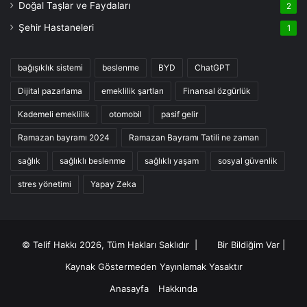
Doğal Taşlar ve Faydaları
2
Şehir Hastaneleri
1
bağışıklık sistemi
beslenme
BYD
ChatGPT
Dijital pazarlama
emeklilik şartları
Finansal özgürlük
Kademeli emeklilik
otomobil
pasif gelir
Ramazan bayramı 2024
Ramazan Bayramı Tatili ne zaman
sağlık
sağlıklı beslenme
sağlıklı yaşam
sosyal güvenlik
stres yönetimi
Yapay Zeka
© Telif Hakkı 2026, Tüm Hakları Saklıdır |
Bir Bildiğim Var
|
Kaynak Göstermeden Yayınlamak Yasaktır
Anasayfa
Hakkında