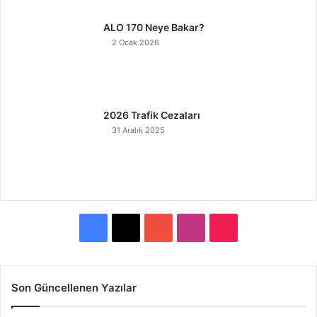
ALO 170 Neye Bakar?
2 Ocak 2026
2026 Trafik Cezaları
31 Aralık 2025
F
X
Y
I
T
a
o
n
i
c
u
s
k
Son Güncellenen Yazılar
e
T
t
T