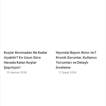
b
u
a
o
o
b
g
k
o
e
r
k
a
m
Kuşlar Konmadan Ne Kadar
Hyundai Bayon Alınır mı?
Uçabilir? En Uzun Süre
Kronik Sorunlar, Kullanıcı
Havada Kalan Kuşlar
Yorumları ve Detaylı
Şaşırtıyor!
İnceleme
15 Haziran 2026
17 Şubat 2026