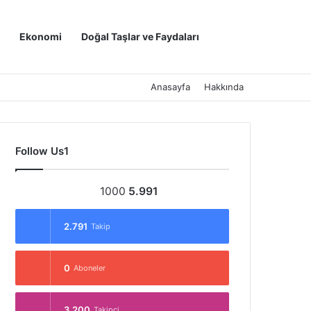
Kayıt Ol
Arama yap ..
Ekonomi
Doğal Taşlar ve Faydaları
Anasayfa
Hakkında
Follow Us1
1000
5.991
2.791
Takip
0
Aboneler
3.200
Takipçi