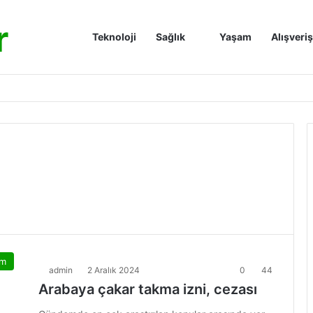
r
Anasayfa
Teknoloji
Sağlık
Yaşam
Alışveriş
am
admin
2 Aralık 2024
0
44
Arabaya çakar takma izni, cezası