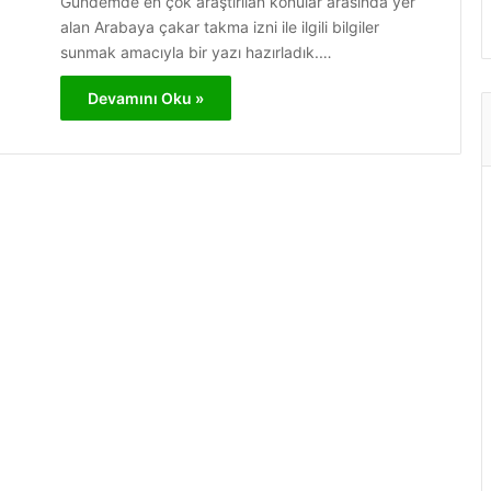
Gündemde en çok araştırılan konular arasında yer
alan Arabaya çakar takma izni ile ilgili bilgiler
sunmak amacıyla bir yazı hazırladık.…
Devamını Oku »