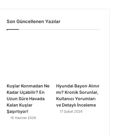
a
o
n
i
c
u
s
k
Son Güncellenen Yazılar
e
T
t
T
b
u
a
o
o
b
g
k
o
e
r
k
a
Kuşlar Konmadan Ne
Hyundai Bayon Alınır
m
Kadar Uçabilir? En
mı? Kronik Sorunlar,
Uzun Süre Havada
Kullanıcı Yorumları
Kalan Kuşlar
ve Detaylı İnceleme
Şaşırtıyor!
17 Şubat 2026
15 Haziran 2026