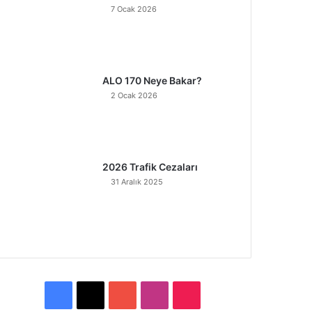
7 Ocak 2026
ALO 170 Neye Bakar?
2 Ocak 2026
2026 Trafik Cezaları
31 Aralık 2025
F
X
Y
I
T