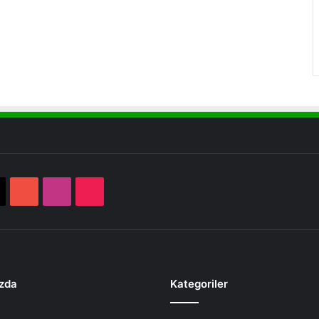
book
X
YouTube
Instagram
TikTok
zda
Kategoriler