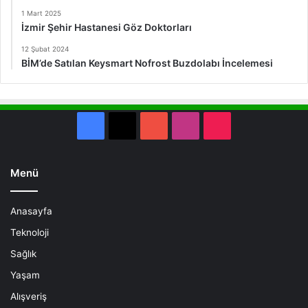
1 Mart 2025
İzmir Şehir Hastanesi Göz Doktorları
12 Şubat 2024
BİM’de Satılan Keysmart Nofrost Buzdolabı İncelemesi
Facebook
X
YouTube
Instagram
TikTok
Menü
Anasayfa
Teknoloji
Sağlık
Yaşam
Alışveriş