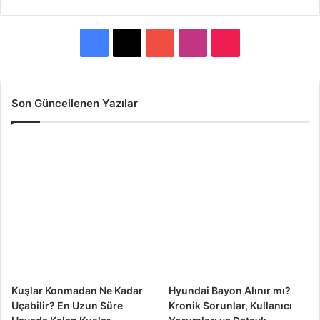
F
X
Y
I
T
a
o
n
i
c
u
s
k
Son Güncellenen Yazılar
e
T
t
T
b
u
a
o
o
b
g
k
o
e
r
k
a
m
Kuşlar Konmadan Ne Kadar
Hyundai Bayon Alınır mı?
Uçabilir? En Uzun Süre
Kronik Sorunlar, Kullanıcı