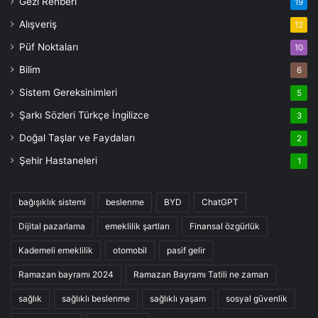
Gezi Rehberi
19
Alışveriş
12
Püf Noktaları
10
Bilim
6
Sistem Gereksinimleri
5
Şarkı Sözleri Türkçe İngilizce
3
Doğal Taşlar ve Faydaları
2
Şehir Hastaneleri
1
bağışıklık sistemi
beslenme
BYD
ChatGPT
Dijital pazarlama
emeklilik şartları
Finansal özgürlük
Kademeli emeklilik
otomobil
pasif gelir
Ramazan bayramı 2024
Ramazan Bayramı Tatili ne zaman
sağlık
sağlıklı beslenme
sağlıklı yaşam
sosyal güvenlik