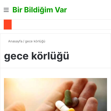
Bir Bildiğim Var
Menü
A
Anasayfa
/
gece körlüğü
gece körlüğü