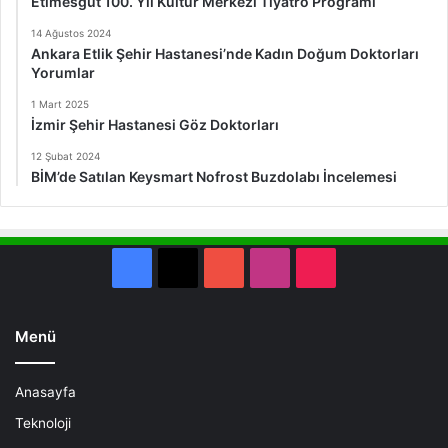
Etimesgut 100. Yıl Kültür Merkezi Tiyatro Programı
14 Ağustos 2024
Ankara Etlik Şehir Hastanesi’nde Kadın Doğum Doktorları
Yorumlar
1 Mart 2025
İzmir Şehir Hastanesi Göz Doktorları
12 Şubat 2024
BİM’de Satılan Keysmart Nofrost Buzdolabı İncelemesi
Facebook
X
YouTube
Instagram
TikTok
Menü
Anasayfa
Teknoloji