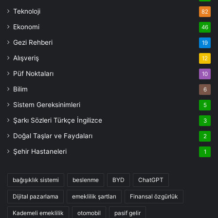
Teknoloji
82
Ekonomi
46
Gezi Rehberi
19
Alışveriş
12
Püf Noktaları
10
Bilim
6
Sistem Gereksinimleri
5
Şarkı Sözleri Türkçe İngilizce
3
Doğal Taşlar ve Faydaları
2
Şehir Hastaneleri
1
bağışıklık sistemi
beslenme
BYD
ChatGPT
Dijital pazarlama
emeklilik şartları
Finansal özgürlük
Kademeli emeklilik
otomobil
pasif gelir