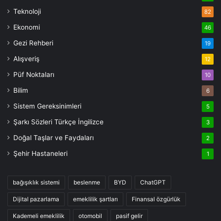
Teknoloji
82
Ekonomi
46
Gezi Rehberi
19
Alışveriş
12
Püf Noktaları
10
Bilim
6
Sistem Gereksinimleri
5
Şarkı Sözleri Türkçe İngilizce
3
Doğal Taşlar ve Faydaları
2
Şehir Hastaneleri
1
bağışıklık sistemi
beslenme
BYD
ChatGPT
Dijital pazarlama
emeklilik şartları
Finansal özgürlük
Kademeli emeklilik
otomobil
pasif gelir