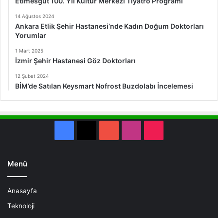
Etimesgut 100. Yıl Kültür Merkezi Tiyatro Programı
14 Ağustos 2024
Ankara Etlik Şehir Hastanesi’nde Kadın Doğum Doktorları
Yorumlar
1 Mart 2025
İzmir Şehir Hastanesi Göz Doktorları
12 Şubat 2024
BİM’de Satılan Keysmart Nofrost Buzdolabı İncelemesi
Facebook
X
YouTube
Instagram
TikTok
Menü
Anasayfa
Teknoloji