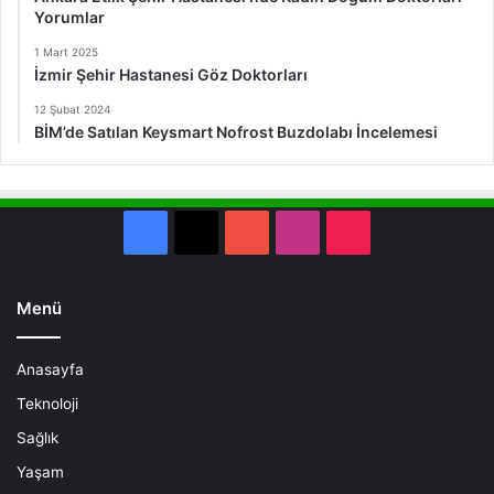
Yorumlar
1 Mart 2025
İzmir Şehir Hastanesi Göz Doktorları
12 Şubat 2024
BİM’de Satılan Keysmart Nofrost Buzdolabı İncelemesi
Facebook
X
YouTube
Instagram
TikTok
Menü
Anasayfa
Teknoloji
Sağlık
Yaşam