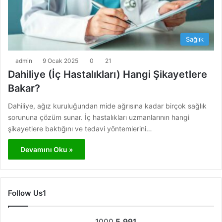
Sağlık
admin
9 Ocak 2025
0
21
Dahiliye (İç Hastalıkları) Hangi Şikayetlere
Bakar?
Dahiliye, ağız kuruluğundan mide ağrısına kadar birçok sağlık
sorununa çözüm sunar. İç hastalıkları uzmanlarının hangi
şikayetlere baktığını ve tedavi yöntemlerini…
Devamını Oku »
Follow Us1
1000
5.991