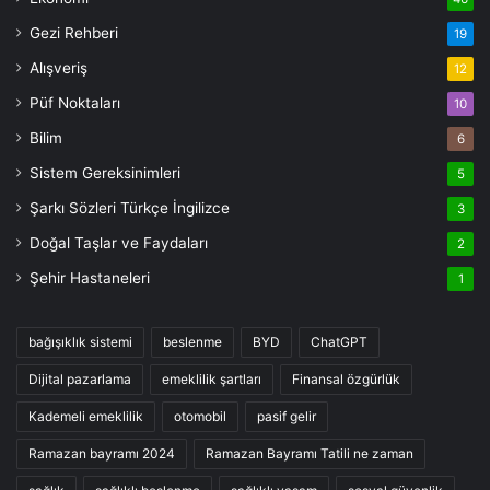
Gezi Rehberi
19
Alışveriş
12
Püf Noktaları
10
Bilim
6
Sistem Gereksinimleri
5
Şarkı Sözleri Türkçe İngilizce
3
Doğal Taşlar ve Faydaları
2
Şehir Hastaneleri
1
bağışıklık sistemi
beslenme
BYD
ChatGPT
Dijital pazarlama
emeklilik şartları
Finansal özgürlük
Kademeli emeklilik
otomobil
pasif gelir
Ramazan bayramı 2024
Ramazan Bayramı Tatili ne zaman