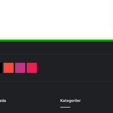
book
X
YouTube
Instagram
TikTok
zda
Kategoriler