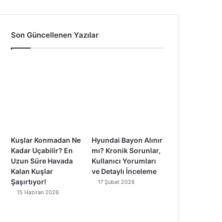
a
o
n
i
c
u
s
k
Son Güncellenen Yazılar
e
T
t
T
b
u
a
o
o
b
g
k
o
e
r
k
a
Kuşlar Konmadan Ne
Hyundai Bayon Alınır
m
Kadar Uçabilir? En
mı? Kronik Sorunlar,
Uzun Süre Havada
Kullanıcı Yorumları
Kalan Kuşlar
ve Detaylı İnceleme
Şaşırtıyor!
17 Şubat 2026
15 Haziran 2026