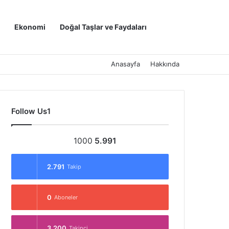
Kayıt Ol
Arama yap ..
Ekonomi
Doğal Taşlar ve Faydaları
Anasayfa
Hakkında
Follow Us1
1000
5.991
2.791
Takip
0
Aboneler
3.200
Takipçi