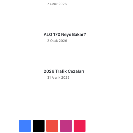
7 Ocak 2026
ALO 170 Neye Bakar?
2 Ocak 2026
2026 Trafik Cezaları
31 Aralık 2025
F
X
Y
I
T