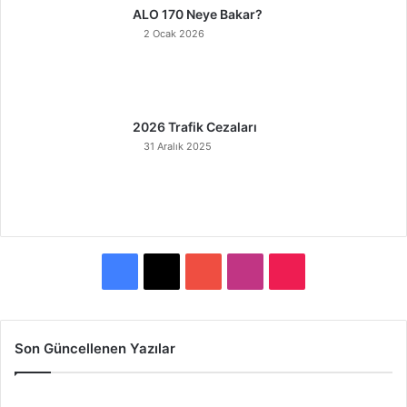
ALO 170 Neye Bakar?
2 Ocak 2026
2026 Trafik Cezaları
31 Aralık 2025
F
X
Y
I
T
a
o
n
i
c
u
s
k
Son Güncellenen Yazılar
e
T
t
T