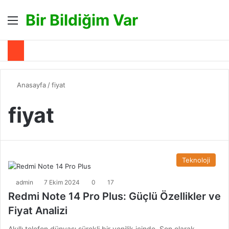
Bir Bildiğim Var
Menü
A
Anasayfa
/
fiyat
fiyat
Teknoloji
admin
7 Ekim 2024
0
17
Redmi Note 14 Pro Plus: Güçlü Özellikler ve
Fiyat Analizi
Akıllı telefon dünyası sürekli bir yenilik içinde. Son olarak