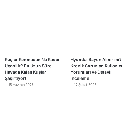
b
u
a
o
o
b
g
k
o
e
r
k
a
m
Kuşlar Konmadan Ne Kadar
Hyundai Bayon Alınır mı?
Uçabilir? En Uzun Süre
Kronik Sorunlar, Kullanıcı
Havada Kalan Kuşlar
Yorumları ve Detaylı
Şaşırtıyor!
İnceleme
15 Haziran 2026
17 Şubat 2026