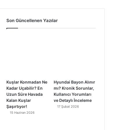
a
o
n
i
c
u
s
k
Son Güncellenen Yazılar
e
T
t
T
b
u
a
o
o
b
g
k
o
e
r
k
a
Kuşlar Konmadan Ne
Hyundai Bayon Alınır
m
Kadar Uçabilir? En
mı? Kronik Sorunlar,
Uzun Süre Havada
Kullanıcı Yorumları
Kalan Kuşlar
ve Detaylı İnceleme
Şaşırtıyor!
17 Şubat 2026
15 Haziran 2026