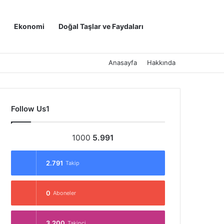
Kayıt Ol
Arama yap ..
Ekonomi
Doğal Taşlar ve Faydaları
Anasayfa
Hakkında
Follow Us1
1000
5.991
2.791
Takip
0
Aboneler
3.200
Takipçi