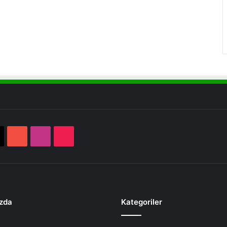
book
X
YouTube
Instagram
TikTok
zda
Kategoriler