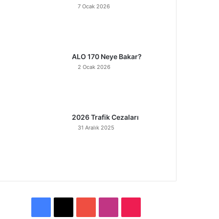
7 Ocak 2026
ALO 170 Neye Bakar?
2 Ocak 2026
2026 Trafik Cezaları
31 Aralık 2025
F
X
Y
I
T