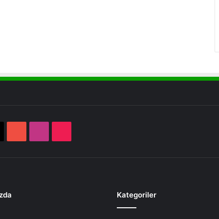
book
X
YouTube
Instagram
TikTok
zda
Kategoriler