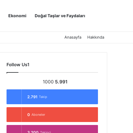
Kayıt Ol
Arama yap ..
Ekonomi
Doğal Taşlar ve Faydaları
Anasayfa
Hakkında
Follow Us1
1000
5.991
2.791
Takip
0
Aboneler
3.200
Takipçi