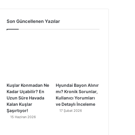
a
o
n
i
c
u
s
k
Son Güncellenen Yazılar
e
T
t
T
b
u
a
o
o
b
g
k
o
e
r
k
a
Kuşlar Konmadan Ne
Hyundai Bayon Alınır
m
Kadar Uçabilir? En
mı? Kronik Sorunlar,
Uzun Süre Havada
Kullanıcı Yorumları
Kalan Kuşlar
ve Detaylı İnceleme
Şaşırtıyor!
17 Şubat 2026
15 Haziran 2026