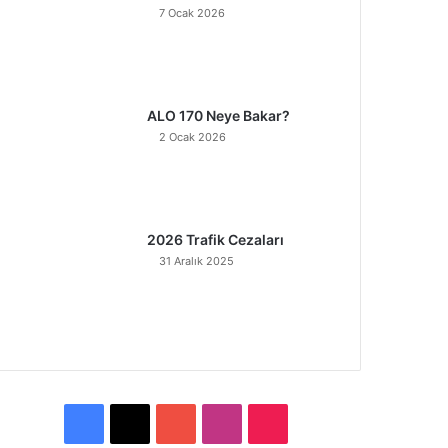
7 Ocak 2026
ALO 170 Neye Bakar?
2 Ocak 2026
2026 Trafik Cezaları
31 Aralık 2025
F
X
Y
I
T