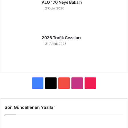
ALO 170 Neye Bakar?
2 Ocak 2026
2026 Trafik Cezaları
31 Aralık 2025
F
X
Y
I
T
a
o
n
i
c
u
s
k
Son Güncellenen Yazılar
e
T
t
T