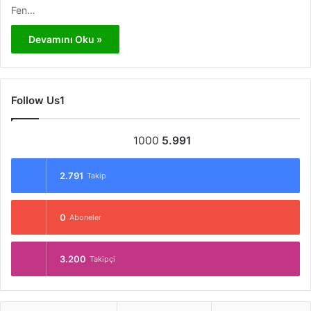
Fen…
Devamını Oku »
Follow Us1
1000
5.991
2.791
Takip
0
Aboneler
3.200
Takipçi