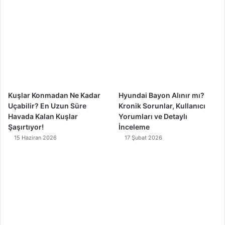
b
u
a
o
o
b
g
k
o
e
r
k
a
m
Kuşlar Konmadan Ne Kadar
Hyundai Bayon Alınır mı?
Uçabilir? En Uzun Süre
Kronik Sorunlar, Kullanıcı
Havada Kalan Kuşlar
Yorumları ve Detaylı
Şaşırtıyor!
İnceleme
15 Haziran 2026
17 Şubat 2026