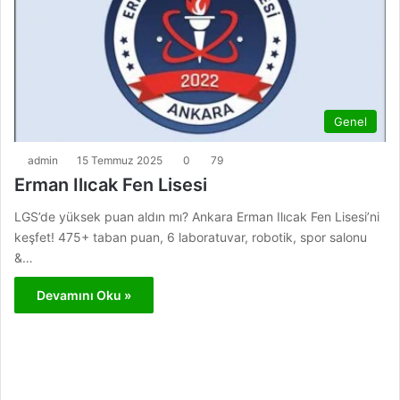
Genel
admin
15 Temmuz 2025
0
79
Erman Ilıcak Fen Lisesi
LGS’de yüksek puan aldın mı? Ankara Erman Ilıcak Fen Lisesi’ni
keşfet! 475+ taban puan, 6 laboratuvar, robotik, spor salonu
&…
Devamını Oku »