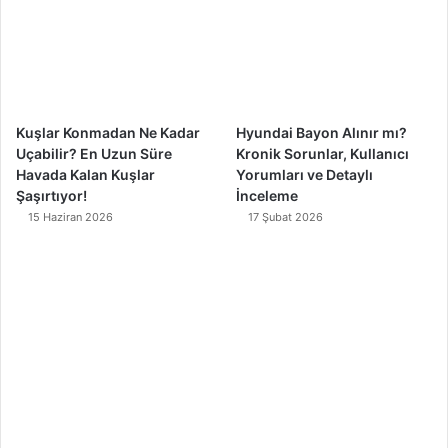
o
e
r
k
a
m
Kuşlar Konmadan Ne Kadar
Hyundai Bayon Alınır mı?
Uçabilir? En Uzun Süre
Kronik Sorunlar, Kullanıcı
Havada Kalan Kuşlar
Yorumları ve Detaylı
Şaşırtıyor!
İnceleme
15 Haziran 2026
17 Şubat 2026