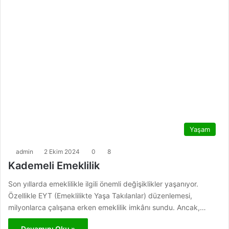
Yaşam
admin
2 Ekim 2024
0
8
Kademeli Emeklilik
Son yıllarda emeklilikle ilgili önemli değişiklikler yaşanıyor.
Özellikle EYT (Emeklilikte Yaşa Takılanlar) düzenlemesi,
milyonlarca çalışana erken emeklilik imkânı sundu. Ancak,…
Devamını Oku »