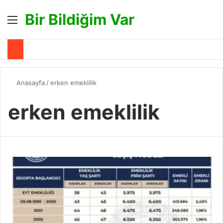
Bir Bildiğim Var
Menü
A
Anasayfa
/
erken emeklilik
erken emeklilik