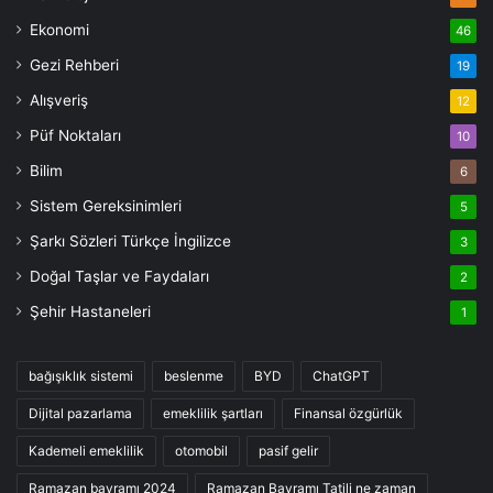
Ekonomi
46
Gezi Rehberi
19
Alışveriş
12
Püf Noktaları
10
Bilim
6
Sistem Gereksinimleri
5
Şarkı Sözleri Türkçe İngilizce
3
Doğal Taşlar ve Faydaları
2
Şehir Hastaneleri
1
bağışıklık sistemi
beslenme
BYD
ChatGPT
Dijital pazarlama
emeklilik şartları
Finansal özgürlük
Kademeli emeklilik
otomobil
pasif gelir
Ramazan bayramı 2024
Ramazan Bayramı Tatili ne zaman