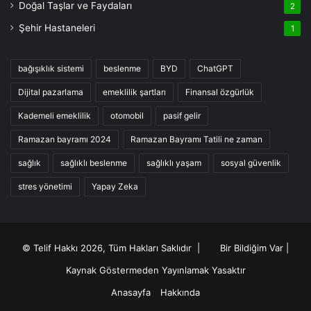
Doğal Taşlar ve Faydaları
2
Şehir Hastaneleri
1
bağışıklık sistemi
beslenme
BYD
ChatGPT
Dijital pazarlama
emeklilik şartları
Finansal özgürlük
Kademeli emeklilik
otomobil
pasif gelir
Ramazan bayramı 2024
Ramazan Bayramı Tatili ne zaman
sağlık
sağlıklı beslenme
sağlıklı yaşam
sosyal güvenlik
stres yönetimi
Yapay Zeka
© Telif Hakkı 2026, Tüm Hakları Saklıdır |
Bir Bildiğim Var
|
Kaynak Göstermeden Yayınlamak Yasaktır
Anasayfa
Hakkında