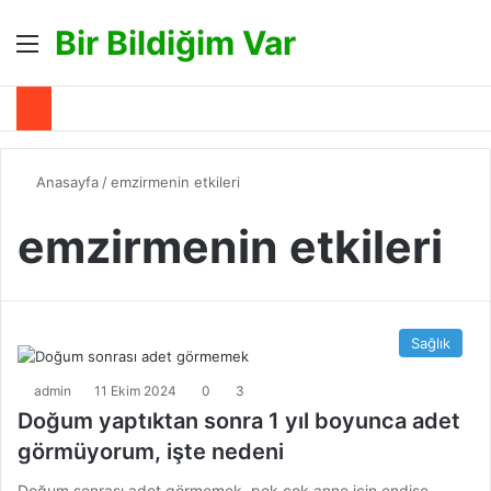
Bir Bildiğim Var
Menü
A
Anasayfa
/
emzirmenin etkileri
emzirmenin etkileri
Sağlık
admin
11 Ekim 2024
0
3
Doğum yaptıktan sonra 1 yıl boyunca adet
görmüyorum, işte nedeni
Doğum sonrası adet görmemek, pek çok anne için endişe