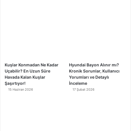
b
u
a
o
o
b
g
k
o
e
r
k
a
m
Kuşlar Konmadan Ne Kadar
Hyundai Bayon Alınır mı?
Uçabilir? En Uzun Süre
Kronik Sorunlar, Kullanıcı
Havada Kalan Kuşlar
Yorumları ve Detaylı
Şaşırtıyor!
İnceleme
15 Haziran 2026
17 Şubat 2026