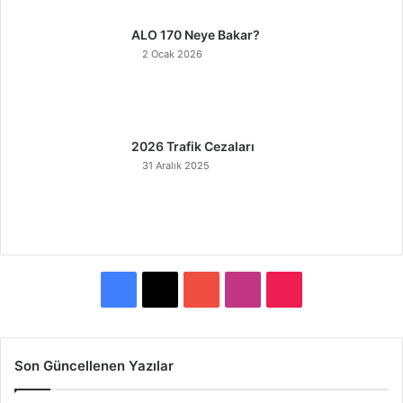
ALO 170 Neye Bakar?
2 Ocak 2026
2026 Trafik Cezaları
31 Aralık 2025
F
X
Y
I
T
a
o
n
i
c
u
s
k
Son Güncellenen Yazılar
e
T
t
T