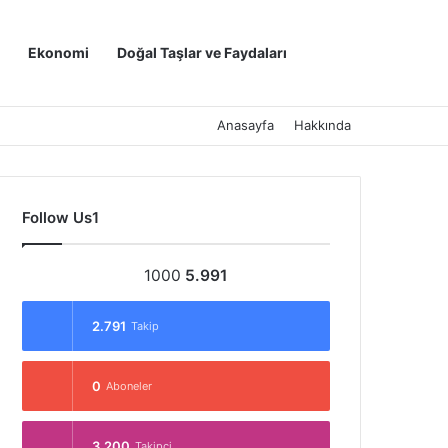
Kayıt Ol
Arama yap ..
Ekonomi
Doğal Taşlar ve Faydaları
Anasayfa
Hakkında
Follow Us1
1000
5.991
2.791
Takip
0
Aboneler
3.200
Takipçi