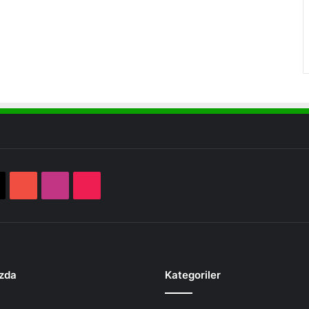
book
X
YouTube
Instagram
TikTok
zda
Kategoriler