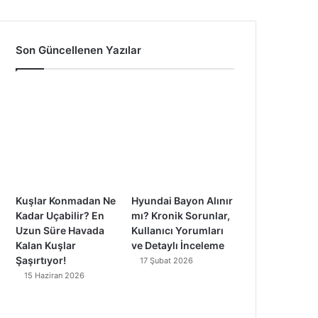
a
o
n
i
c
u
s
k
Son Güncellenen Yazılar
e
T
t
T
b
u
a
o
o
b
g
k
o
e
r
k
a
Kuşlar Konmadan Ne
Hyundai Bayon Alınır
m
Kadar Uçabilir? En
mı? Kronik Sorunlar,
Uzun Süre Havada
Kullanıcı Yorumları
Kalan Kuşlar
ve Detaylı İnceleme
Şaşırtıyor!
17 Şubat 2026
15 Haziran 2026