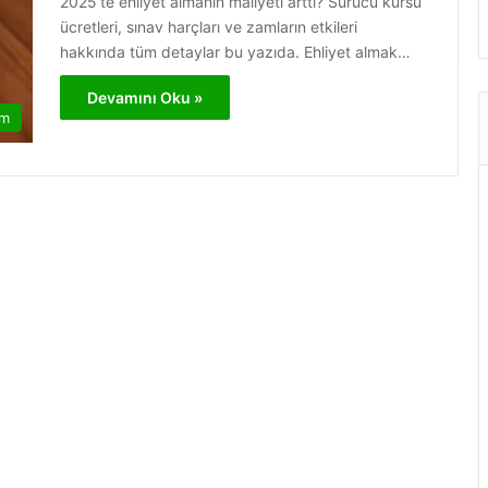
2025’te ehliyet almanın maliyeti arttı? Sürücü kursu
ücretleri, sınav harçları ve zamların etkileri
hakkında tüm detaylar bu yazıda. Ehliyet almak…
Devamını Oku »
am