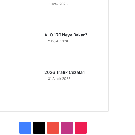
7 Ocak 2026
ALO 170 Neye Bakar?
2 Ocak 2026
2026 Trafik Cezaları
31 Aralık 2025
F
X
Y
I
T